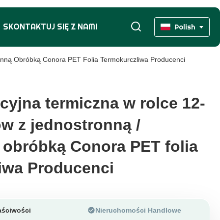
SKONTAKTUJ SIĘ Z NAMI
Polish
onną Obróbką Conora PET Folia Termokurczliwa Producenci
cyjna termiczna w rolce 12-
cyjna termiczna w rolce 12-
w z jednostronną /
w z jednostronną /
obróbką Conora PET folia
obróbką Conora PET folia
iwa Producenci
iwa Producenci
ściwości
Nieruchomości Handlowe