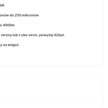
EVA
ronów do 250 mikronów
do 4000m
j strony lub z obu stron, powyżej 42dyn
y na wilgoć