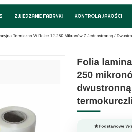
S
ZWIEDZANIE FABRYKI
KONTROLA JAKOŚCI
nacyjna Termiczna W Rolce 12-250 Mikronów Z Jednostronną / Dwustr
Folia lamina
Folia lamina
250 mikronó
250 mikronó
dwustronną 
dwustronną 
termokurczl
termokurczl
Podstawowe Wła