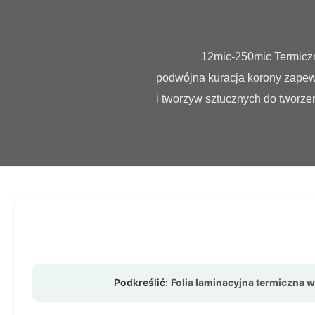
                12mic-250mic Termiczny laminat Roll pojedynczy / podwójny Conora Treatment PET Shrink Film Jednorazowa lub 
podwójna kuracja korony zapewn
i tworzyw sztucznych do tworzenia
Podkreślić:
Folia laminacyjna termiczna 