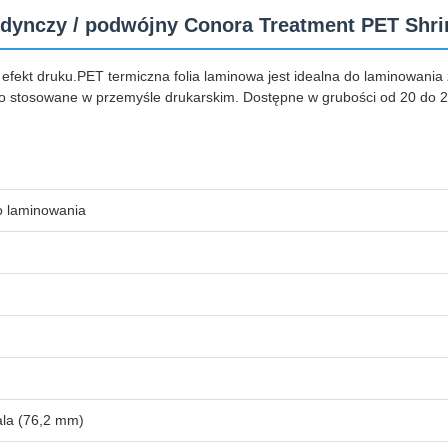
edynczy / podwójny Conora Treatment PET Shri
ekt druku.PET termiczna folia laminowa jest idealna do laminowania z
eroko stosowane w przemyśle drukarskim. Dostępne w grubości od 20 d
o laminowania
ala (76,2 mm)