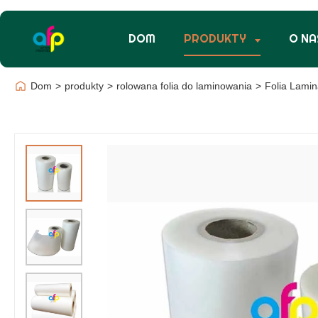
DOM
PRODUKTY
O NA
Dom
>
produkty
>
rolowana folia do laminowania
>
Folia Lami