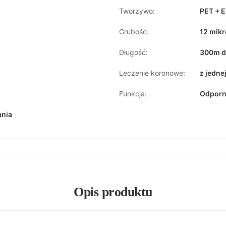
Tworzywo:
PET + 
Grubość:
12 mik
Długość:
300m 
Leczenie koronowe:
z jedne
Funkcja:
Odporn
ania
Opis produktu