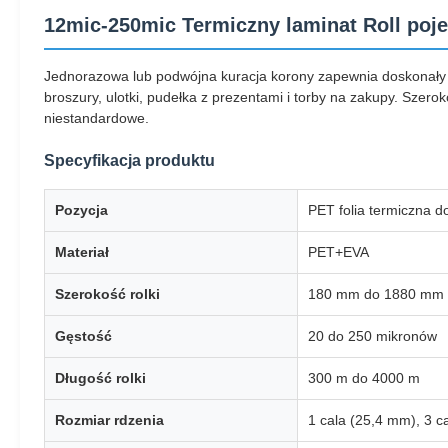
12mic-250mic Termiczny laminat Roll poj
Jednorazowa lub podwójna kuracja korony zapewnia doskonały ef
broszury, ulotki, pudełka z prezentami i torby na zakupy. Sz
niestandardowe.
Specyfikacja produktu
Pozycja
PET folia termiczna d
Materiał
PET+EVA
Szerokość rolki
180 mm do 1880 mm
Gęstość
20 do 250 mikronów
Długość rolki
300 m do 4000 m
Rozmiar rdzenia
1 cala (25,4 mm), 3 c