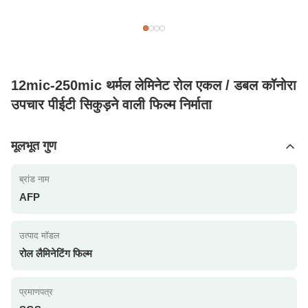
12mic-250mic थर्मल लेमिनेट रोल एकल / डबल कॉनोरा
उपचार पीईटी सिकुड़ने वाली फिल्म निर्माता
मूलभूत गुण
ब्रांड नाम
AFP
उत्पाद मॉडल
रोल लैमिनेटिंग फिल्म
प्रमाणपत्र