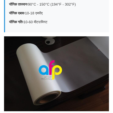
यौगिक तापमानः
90°C - 150°C (194°F - 302°F)
यौगिक दबावः
10-18 एमपीए
यौगिक गतिः
10-60 मीटर/मिनट