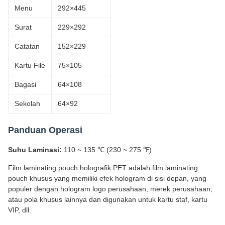
Menu
292×445
Surat
229×292
Catatan
152×229
Kartu File
75×105
Bagasi
64×108
Sekolah
64×92
Panduan Operasi
Suhu Laminasi:
110 ~ 135 ℃ (230 ~ 275 ℉)
Film laminating pouch holografik PET adalah film laminating
pouch khusus yang memiliki efek hologram di sisi depan, yang
populer dengan hologram logo perusahaan, merek perusahaan,
atau pola khusus lainnya dan digunakan untuk kartu staf, kartu
VIP, dll.