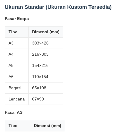
Ukuran Standar (Ukuran Kustom Tersedia)
Pasar Eropa
Tipe
Dimensi (mm)
A3
303×426
A4
216×303
A5
154×216
A6
110×154
Bagasi
65×108
Lencana
67×99
Pasar AS
Tipe
Dimensi (mm)