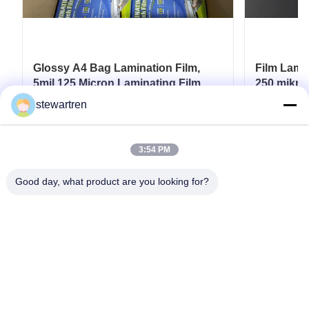
Glossy A4 Bag Lamination Film,
Film Lami
5mil 125 Micron Laminating Film
250 mikro
Dokumen
stewartren
Dapatkan Harga Terbaik
D
3:54 PM
Good day, what product are you looking for?
tel: 0086-592-5503592
E-mail: sales@after-printing.com
Unit 2601 No. 13 Jalan Jinzhong, Distrik Huli, Xiamen, Cina