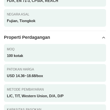
FDA, EN 71-3, CPSIA, REACH
NEGARA ASAL
Fujian, Tiongkok
Properti Perdagangan
MOQ
100 kotak
PATOKAN HARGA
USD 14.36~18.68/box
METODE PEMBAYARAN
L/C, T/T, Western Union, D/A, D/P
KAPASITAS PASOKAN