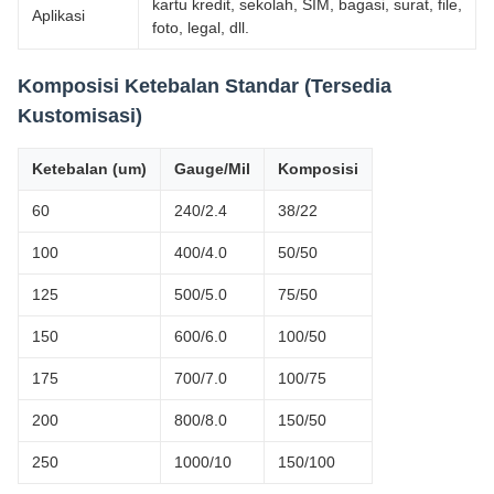
kartu kredit, sekolah, SIM, bagasi, surat, file,
Aplikasi
foto, legal, dll.
Komposisi Ketebalan Standar (Tersedia
Kustomisasi)
Ketebalan (um)
Gauge/Mil
Komposisi
60
240/2.4
38/22
100
400/4.0
50/50
125
500/5.0
75/50
150
600/6.0
100/50
175
700/7.0
100/75
200
800/8.0
150/50
250
1000/10
150/100