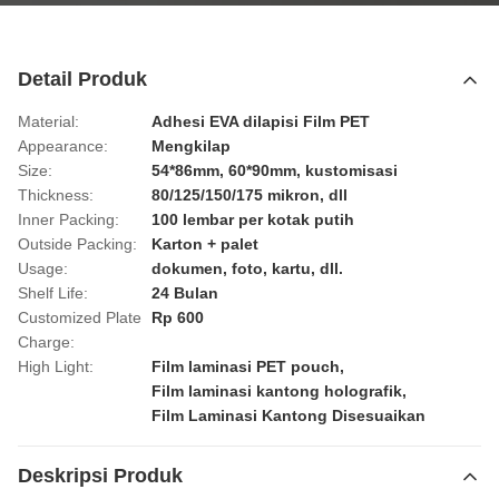
Detail Produk
Material:
Adhesi EVA dilapisi Film PET
Appearance:
Mengkilap
Size:
54*86mm, 60*90mm, kustomisasi
Thickness:
80/125/150/175 mikron, dll
Inner Packing:
100 lembar per kotak putih
Outside Packing:
Karton + palet
Usage:
dokumen, foto, kartu, dll.
Shelf Life:
24 Bulan
Customized Plate
Rp 600
Charge:
High Light:
Film laminasi PET pouch
,
Film laminasi kantong holografik
,
Film Laminasi Kantong Disesuaikan
Deskripsi Produk