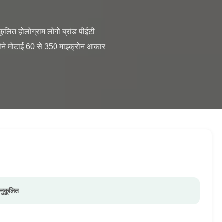
हीने मोटाई 60 से 350 माइक्रोन आकार 
अनुकूलित