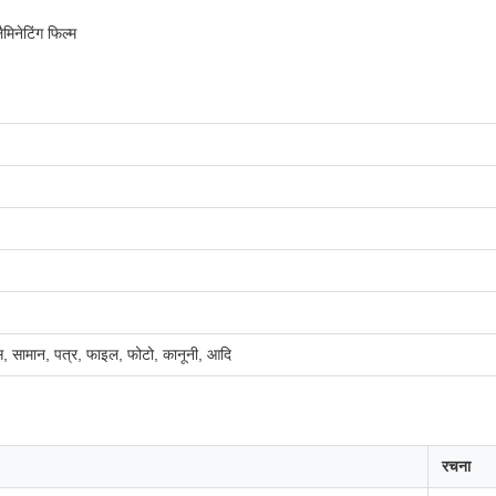
िनेटिंग फिल्म
ेंस, सामान, पत्र, फाइल, फोटो, कानूनी, आदि
रचना