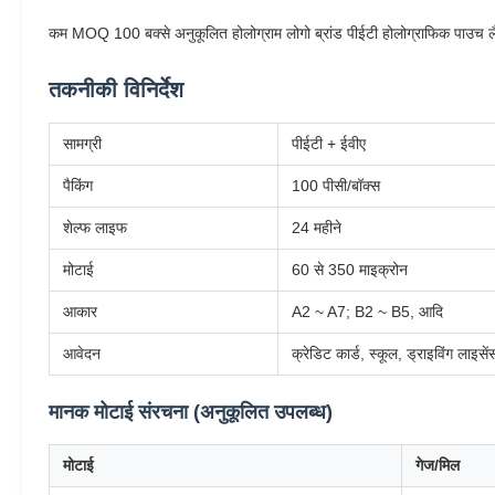
कम MOQ 100 बक्से अनुकूलित होलोग्राम लोगो ब्रांड पीईटी होलोग्राफिक पाउच लैम
तकनीकी विनिर्देश
सामग्री
पीईटी + ईवीए
पैकिंग
100 पीसी/बॉक्स
शेल्फ लाइफ
24 महीने
मोटाई
60 से 350 माइक्रोन
आकार
A2 ~ A7; B2 ~ B5, आदि
आवेदन
क्रेडिट कार्ड, स्कूल, ड्राइविंग लाइस
मानक मोटाई संरचना (अनुकूलित उपलब्ध)
मोटाई
गेज/मिल