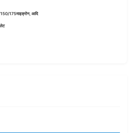
150/175माइक्रोन, आदि
ैलेट