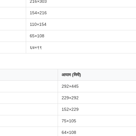
216×303
154×216
110×154
65×108
६७×९९
आयाम (मिमी)
292×445
229×292
152×229
75×105
64×108