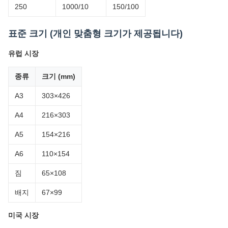
250
1000/10
150/100
표준 크기 (개인 맞춤형 크기가 제공됩니다)
유럽 시장
종류
크기 (mm)
A3
303×426
A4
216×303
A5
154×216
A6
110×154
짐
65×108
배지
67×99
미국 시장