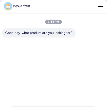
stewartren
최고의 가격을 얻으십시오
최
3:14 PM
Good day, what product are you looking for?
전화: 0086-592-5503592
이메일: sales@after-printing.com
부지 2601 13 Jinzhong Road, Huli District, Xiamen, 중국
집
제품
우리에 대해
공장견학
품질 관리
문의하기
인용 을 요청 하십시오
© 2026 Xiamen After-printing Finishing Supplies Co.,Ltd. All Rights