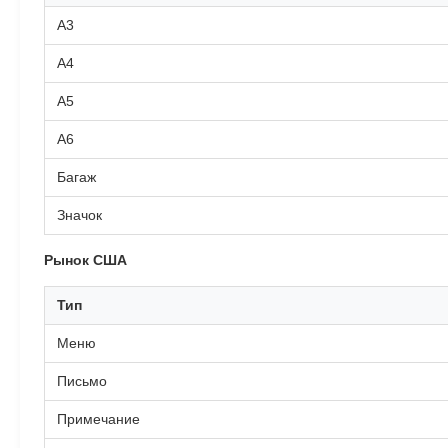
А3
А4
А5
А6
Багаж
Значок
Рынок США
Тип
Меню
Письмо
Примечание