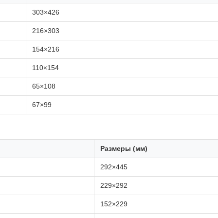
303×426
216×303
154×216
110×154
65×108
67×99
Размеры (мм)
292×445
229×292
152×229