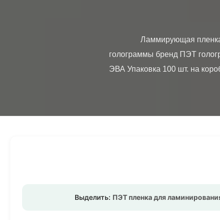
                Ламмирующая пленка с PET-голографическим пакетом Низкий MOQ 100 коробки настраиваемый логотип 
голограммы бренд ПЭТ голог
ЭВА Упаковка 100 шт. на короб
Выделить:
ПЭТ пленка для ламинирования