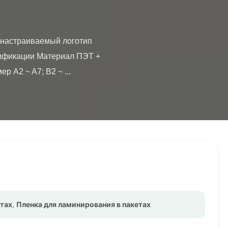
ификации Материал ПЭТ + 
 A2 ~ A7; B2 ~ ...

етах
,
Пленка для ламинирования в пакетах