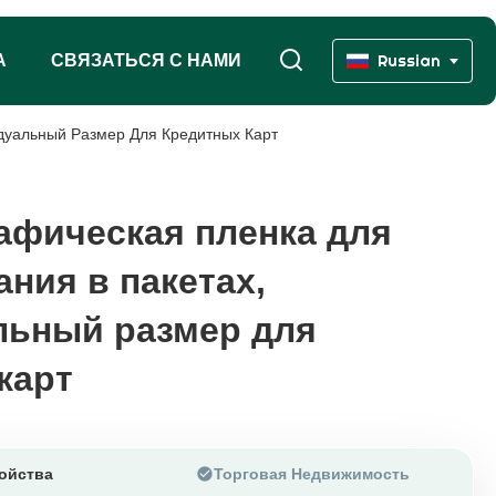
А
СВЯЗАТЬСЯ С НАМИ
Russian
дуальный Размер Для Кредитных Карт
афическая пленка для
афическая пленка для
ния в пакетах,
ния в пакетах,
льный размер для
льный размер для
карт
карт
ойства
Торговая Недвижимость