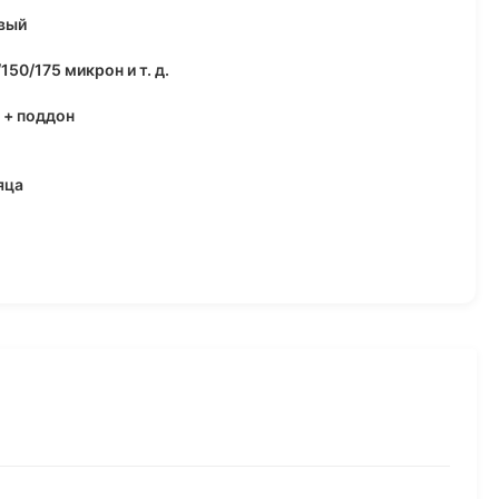
вый
150/175 микрон и т. д.
 + поддон
яца