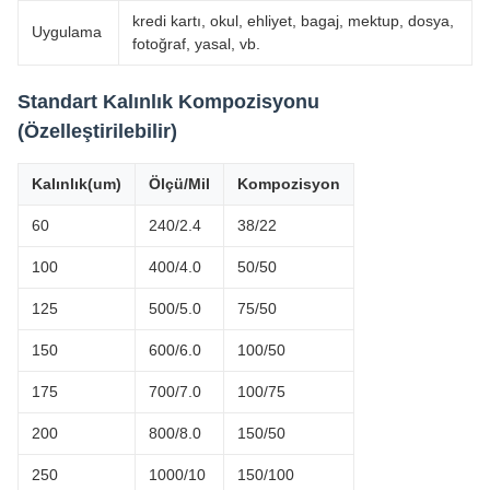
kredi kartı, okul, ehliyet, bagaj, mektup, dosya,
Uygulama
fotoğraf, yasal, vb.
Standart Kalınlık Kompozisyonu
(Özelleştirilebilir)
Kalınlık(um)
Ölçü/Mil
Kompozisyon
60
240/2.4
38/22
100
400/4.0
50/50
125
500/5.0
75/50
150
600/6.0
100/50
175
700/7.0
100/75
200
800/8.0
150/50
250
1000/10
150/100