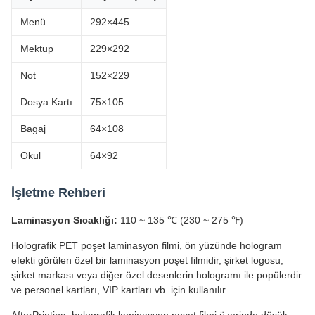
Menü
292×445
Mektup
229×292
Not
152×229
Dosya Kartı
75×105
Bagaj
64×108
Okul
64×92
İşletme Rehberi
Laminasyon Sıcaklığı:
110 ~ 135 ℃ (230 ~ 275 ℉)
Holografik PET poşet laminasyon filmi, ön yüzünde hologram
efekti görülen özel bir laminasyon poşet filmidir, şirket logosu,
şirket markası veya diğer özel desenlerin hologramı ile popülerdir
ve personel kartları, VIP kartları vb. için kullanılır.