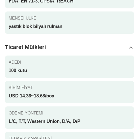
FDA, EN 71-3, CPSIA, REACH
MENŞEI ÜLKE
yastık blok bilyalı rulman
Ticaret Mülkleri
ADEDI
100 kutu
BIRIM FIYAT
USD 14.36~18.68/box
ÖDEME YÖNTEMI
L/C, T/T, Western Union, D/A, D/P
TEDARIK KAPASITESI