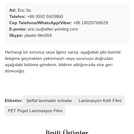
Ad:
Eric Su
Telefon:
+86 0592 5503860
Cep Telefonu/WhatsApp/Viber:
+86 18020768629
E-posta:
eric.su@after-printing.com
Skype:
plastic-film004
Herhangi bir sorunuz veya ilginiz varsa, aşağıdaki gibi bizimle
iletişime geçmekten çekinmeyin veya sorunuzu doğrudan
aşağıdaki bölüme gönderin, bildirim aldığımızda size geri
döneceğiz.
Etiketler:
Şeffaf laminatör torbalar
Laminasyon Kılıfı Filmi
PET Poşet Laminasyon Filmi
İlgili Ürünler