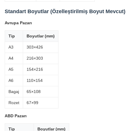
Standart Boyutlar (Özelleştirilmiş Boyut Mevcut)
Avrupa Pazarı
Tip
Boyutlar (mm)
A3
303×426
A4
216×303
A5
154×216
A6
110×154
Bagaj
65×108
Rozet
67×99
ABD Pazarı
Tip
Boyutlar (mm)