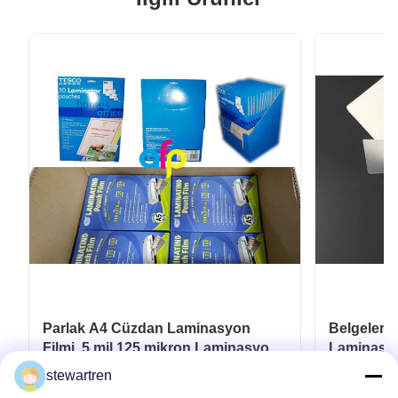
Parlak A4 Cüzdan Laminasyon
Belgeler i
Filmi, 5 mil 125 mikron Laminasyon
Laminasyo
Filmi
175mikro
stewartren
En İyi Fiyatı Alın