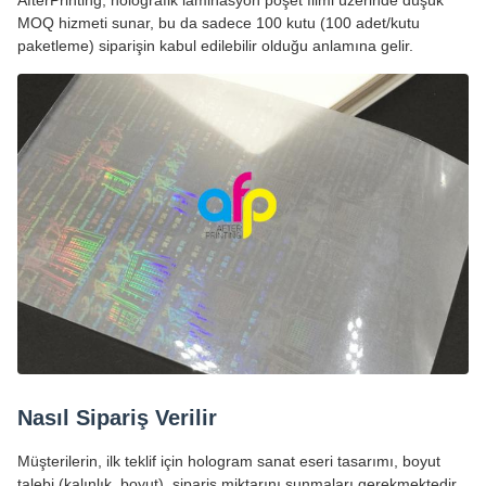
AfterPrinting, holografik laminasyon poşet filmi üzerinde düşük
MOQ hizmeti sunar, bu da sadece 100 kutu (100 adet/kutu
paketleme) siparişin kabul edilebilir olduğu anlamına gelir.
Nasıl Sipariş Verilir
Müşterilerin, ilk teklif için hologram sanat eseri tasarımı, boyut
talebi (kalınlık, boyut), sipariş miktarını sunmaları gerekmektedir.