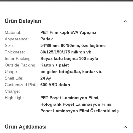
Ürün Detayları
Material:
PET Film kaplı EVA Yapışma
Appearance:
Parlak
Size:
54*86mm, 60*90mm, özelleştirme
Thickness:
80/125/150/175 mikron vb.
Inner Packing:
Beyaz kutu başına 100 sayfa
Outside Packing:
Karton + palet
Usage:
belgeler, fotoğraflar, kartlar vb.
Shelf Life:
24 Ay
Customized Plate
600 ABD doları
Charge:
High Light:
PET Poşet Laminasyon Filmi
,
Holografik Poşet Laminasyon Filmi
,
Poşet Laminasyon Filmi Özelleştirilmiş
Ürün Açıklaması