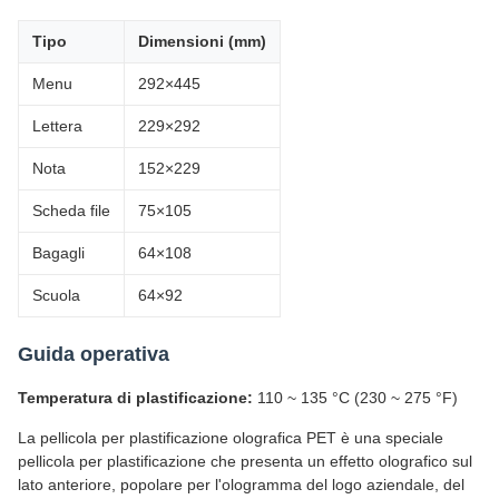
Tipo
Dimensioni (mm)
Menu
292×445
Lettera
229×292
Nota
152×229
Scheda file
75×105
Bagagli
64×108
Scuola
64×92
Guida operativa
Temperatura di plastificazione:
110 ~ 135 °C (230 ~ 275 °F)
La pellicola per plastificazione olografica PET è una speciale
pellicola per plastificazione che presenta un effetto olografico sul
lato anteriore, popolare per l'ologramma del logo aziendale, del