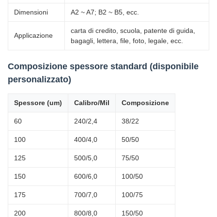
Dimensioni
A2 ~ A7; B2 ~ B5, ecc.
carta di credito, scuola, patente di guida,
Applicazione
bagagli, lettera, file, foto, legale, ecc.
Composizione spessore standard (disponibile
personalizzato)
Spessore (um)
Calibro/Mil
Composizione
60
240/2,4
38/22
100
400/4,0
50/50
125
500/5,0
75/50
150
600/6,0
100/50
175
700/7,0
100/75
200
800/8,0
150/50