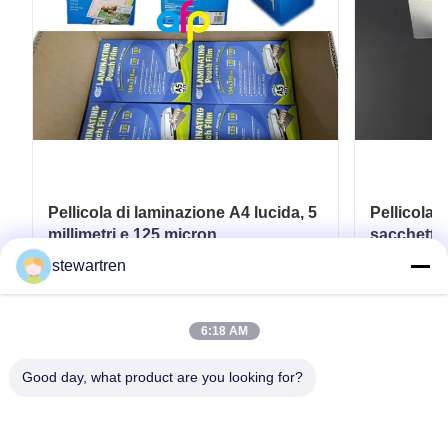
Pellicola di laminazione A4 lucida, 5
Pellicola p
millimetri e 125 micron.
sacchetto 
micron e 
stewartren
Ottenga il migliore prezzo
Ott
6:18 AM
Good day, what product are you looking for?
tel: 0086-592-5503592