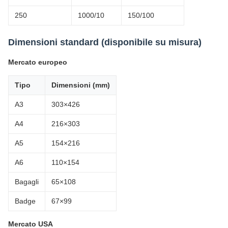
250
1000/10
150/100
Dimensioni standard (disponibile su misura)
Mercato europeo
Tipo
Dimensioni (mm)
A3
303×426
A4
216×303
A5
154×216
A6
110×154
Bagagli
65×108
Badge
67×99
Mercato USA