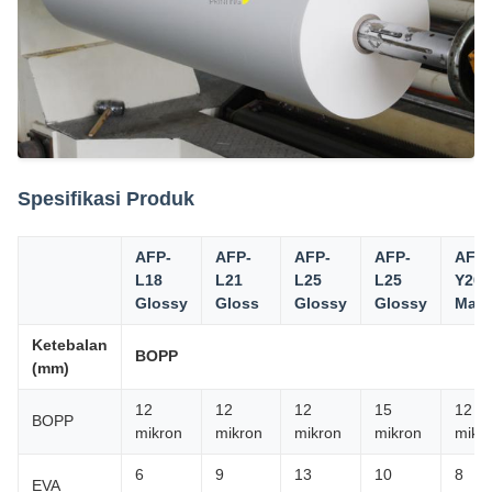
Spesifikasi Produk
AFP-
AFP-
AFP-
AFP-
AFP-
L18
L21
L25
L25
Y20
Glossy
Gloss
Glossy
Glossy
Mat
Ketebalan
BOPP
(mm)
12
12
12
15
12
BOPP
mikron
mikron
mikron
mikron
mikr
6
9
13
10
8
EVA