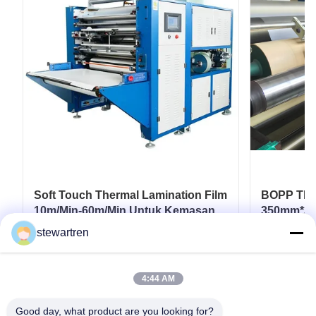
Soft Touch Thermal Lamination Film
BOPP Ther
10m/Min-60m/Min Untuk Kemasan
350mm*30
Fleksibel
Laminasi 
stewartren
Dapatkan Harga Terbaik
D
4:44 AM
Good day, what product are you looking for?