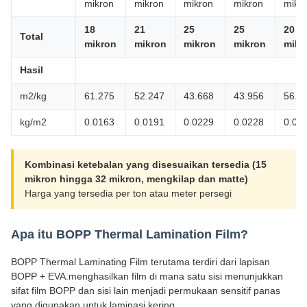
mikron
mikron
mikron
mikron
mikr
18
21
25
25
20
Total
mikron
mikron
mikron
mikron
mikr
Hasil
m2/kg
61.275
52.247
43.668
43.956
56.4
kg/m2
0.0163
0.0191
0.0229
0.0228
0.01
Kombinasi ketebalan yang disesuaikan tersedia (15
mikron hingga 32 mikron, mengkilap dan matte)
Harga yang tersedia per ton atau meter persegi
Apa itu BOPP Thermal Lamination Film?
BOPP Thermal Laminating Film terutama terdiri dari lapisan
BOPP + EVA.menghasilkan film di mana satu sisi menunjukkan
sifat film BOPP dan sisi lain menjadi permukaan sensitif panas
yang digunakan untuk laminasi kering.