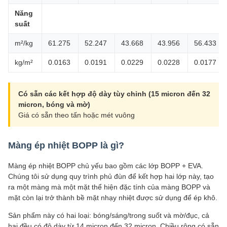
Năng
suất
m²/kg
61.275
52.247
43.668
43.956
56.433
kg/m²
0.0163
0.0191
0.0229
0.0228
0.0177
Có sẵn các kết hợp độ dày tùy chỉnh (15 micron đến 32
micron, bóng và mờ)
Giá có sẵn theo tấn hoặc mét vuông
Màng ép nhiệt BOPP là gì?
Màng ép nhiệt BOPP chủ yếu bao gồm các lớp BOPP + EVA.
Chúng tôi sử dụng quy trình phủ đùn để kết hợp hai lớp này, tạo
ra một màng mà một mặt thể hiện đặc tính của màng BOPP và
mặt còn lại trở thành bề mặt nhạy nhiệt được sử dụng để ép khô.
Sản phẩm này có hai loại: bóng/sáng/trong suốt và mờ/đục, cả
hai đều có độ dày từ 14 micron đến 32 micron. Chiều rộng có sẵn