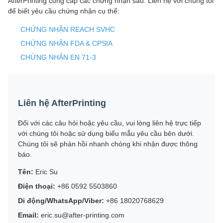
AfterPrinting cung cấp các chứng nhận sau. Liên hệ với chúng tôi
để biết yêu cầu chứng nhận cụ thể:
CHỨNG NHẬN REACH SVHC
CHỨNG NHẬN FDA & CPSIA
CHỨNG NHẬN EN 71-3
Liên hệ AfterPrinting
Đối với các câu hỏi hoặc yêu cầu, vui lòng liên hệ trực tiếp
với chúng tôi hoặc sử dụng biểu mẫu yêu cầu bên dưới.
Chúng tôi sẽ phản hồi nhanh chóng khi nhận được thông
báo.
Tên:
Eric Su
Điện thoại:
+86 0592 5503860
Di động/WhatsApp/Viber:
+86 18020768629
Email:
eric.su@after-printing.com