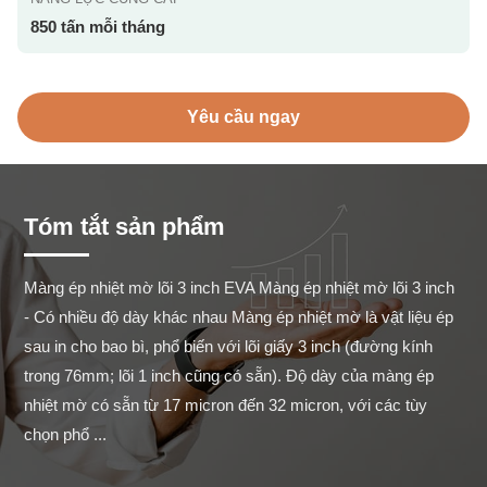
850 tấn mỗi tháng
Yêu cầu ngay
Tóm tắt sản phẩm
Màng ép nhiệt mờ lõi 3 inch EVA Màng ép nhiệt mờ lõi 3 inch 
- Có nhiều độ dày khác nhau Màng ép nhiệt mờ là vật liệu ép 
sau in cho bao bì, phổ biến với lõi giấy 3 inch (đường kính 
trong 76mm; lõi 1 inch cũng có sẵn). Độ dày của màng ép 
nhiệt mờ có sẵn từ 17 micron đến 32 micron, với các tùy 
chọn phổ ...