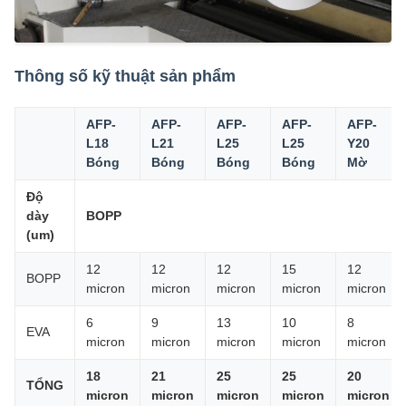
Thông số kỹ thuật sản phẩm
AFP-
AFP-
AFP-
AFP-
AFP-
L18
L21
L25
L25
Y20
Bóng
Bóng
Bóng
Bóng
Mờ
Độ
dày
BOPP
(um)
12
12
12
15
12
BOPP
micron
micron
micron
micron
micron
6
9
13
10
8
EVA
micron
micron
micron
micron
micron
18
21
25
25
20
TỔNG
micron
micron
micron
micron
micron