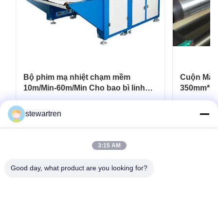
Bộ phim mạ nhiệt chạm mềm
Cuộn Màn
10m/Min-60m/Min Cho bao bì linh
350mm*30
hoạt
Carton In
Nhận được giá tốt nhất
N
stewartren
3:15 AM
Good day, what product are you looking for?
điện thoại: 0086-592-5503592
E-mail: sales@after-printing.com
Tầng 2601, Số 13 đường Jinzhong, quận Huli, Hạ Môn, Trung