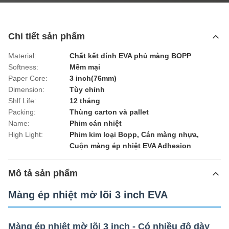
Chi tiết sản phẩm
Material:
Chất kết dính EVA phủ màng BOPP
Softness:
Mềm mại
Paper Core:
3 inch(76mm)
Dimension:
Tùy chỉnh
Shlf Life:
12 tháng
Packing:
Thùng carton và pallet
Name:
Phim cán nhiệt
High Light:
Phim kim loại Bopp
,
Cán màng nhựa
,
Cuộn màng ép nhiệt EVA Adhesion
Mô tả sản phẩm
Màng ép nhiệt mờ lõi 3 inch EVA
Màng ép nhiệt mờ lõi 3 inch - Có nhiều độ dày