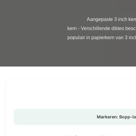
                Aangepaste 3 inch kern matte thermische laminatiefilmrol EVA-hechting Matte thermische laminatiefilm met 3 inch 
kern - Verschillende diktes bes
populair in papierkern van 3 inc
Markeren:
Bopp-la