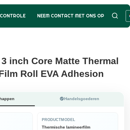
SCONTROLE
NEEM CONTACT MET ONS OP
3 inch Core Matte Thermal
3 inch Core Matte Thermal
Film Roll EVA Adhesion
Film Roll EVA Adhesion
chappen
Handelsgoederen
PRODUCTMODEL
Thermische lamineerfilm