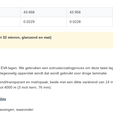
43.668
43.956
0.0229
0.0228
t 32 micron, glanzend en mat)
 EVA lagen. We gebruiken een extrusiecoatingproces om deze twee lagen
gevoelig oppervlak wordt dat wordt gebruikt voor droge laminatie.
immend/transparant en mat/opaak, beide met een dikte variërend van 14 
ot 4000 m (3 inch kern, 76 mm).
ilm
passingen, waaronder: