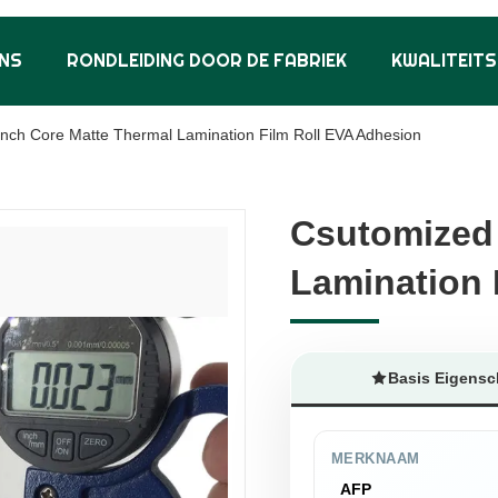
NS
RONDLEIDING DOOR DE FABRIEK
KWALITEIT
nch Core Matte Thermal Lamination Film Roll EVA Adhesion
Csutomized 
Csutomized 
Lamination 
Lamination 
Basis Eigens
MERKNAAM
AFP