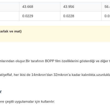
43.668
43.956
56.
0.0229
0.0228
0.0
parlak ve mat)
an oluşur.Bir tarafının BOPP film özelliklerini gösterdiği ve diğer tar
at/şeffaf, her ikisi de 14mikron'dan 32mikron'a kadar kalınlıkta.uzunlu
r
çeşitli uygulamalar için kullanılır: