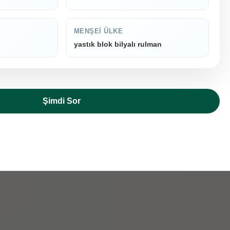
MENŞEI ÜLKE
yastık blok bilyalı rulman
Şimdi Sor