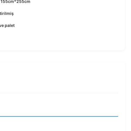
*155cm*255cm
tirilmiş
ve palet