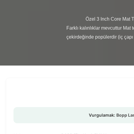
                Özel 3 Inch Core Mat Thermal Lamination Film Roll EVA Yapışkanlığı 3 Inch Core Matte Thermal Lamination Film - 
Farklı kalınlıklar mevcuttur Mat 
çekirdeğinde popülerdir (iç çapı 7
Vurgulamak:
Bopp La