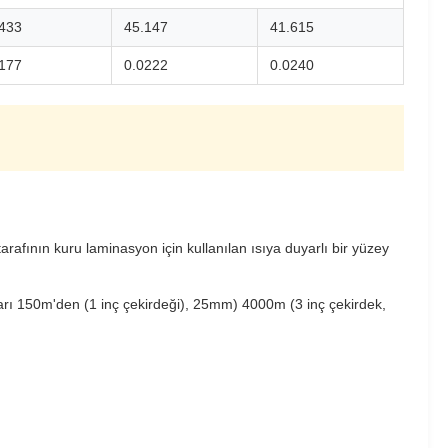
433
45.147
41.615
177
0.0222
0.0240
afının kuru laminasyon için kullanılan ısıya duyarlı bir yüzey
kları 150m'den (1 inç çekirdeği), 25mm) 4000m (3 inç çekirdek,