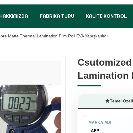
HAKKIMIZDA
FABRIKA TURU
KALITE KONTROL
ore Matte Thermal Lamination Film Roll EVA Yapışkanlığı
Csutomized 
Csutomized 
Lamination 
Lamination 
Temel Özell
MARKA ADI
AFP