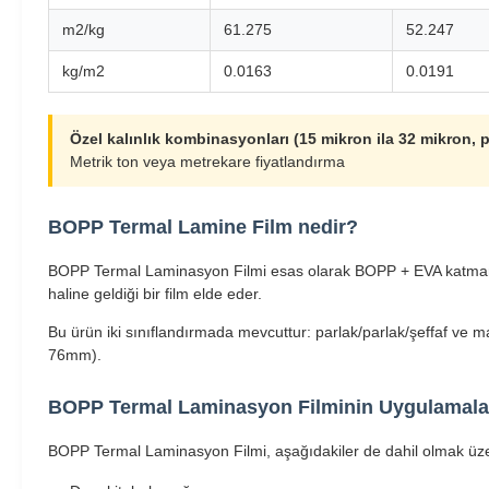
m2/kg
61.275
52.247
kg/m2
0.0163
0.0191
Özel kalınlık kombinasyonları (15 mikron ila 32 mikron, 
Metrik ton veya metrekare fiyatlandırma
BOPP Termal Lamine Film nedir?
BOPP Termal Laminasyon Filmi esas olarak BOPP + EVA katmanlarınd
haline geldiği bir film elde eder.
Bu ürün iki sınıflandırmada mevcuttur: parlak/parlak/şeffaf ve m
76mm).
BOPP Termal Laminasyon Filminin Uygulamala
BOPP Termal Laminasyon Filmi, aşağıdakiler de dahil olmak üzere 