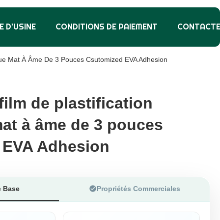
E D'USINE
CONDITIONS DE PAIEMENT
CONTACT
ique Mat À Âme De 3 Pouces Csutomized EVA Adhesion
ilm de plastification
ilm de plastification
at à âme de 3 pouces
at à âme de 3 pouces
 EVA Adhesion
 EVA Adhesion
e Base
Propriétés Commerciales