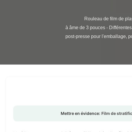
                Rouleau de film de plastification thermique mat à âme de 3 pouces Adhésion EVA Film de plastification thermique mat 
à âme de 3 pouces - Différentes 
post-presse pour l'emballage, po
Mettre en évidence:
Film de stratif