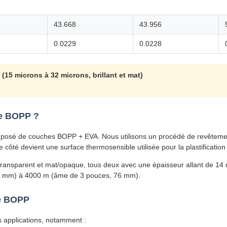
43.668
43.956
0.0229
0.0228
15 microns à 32 microns, brillant et mat)
ue BOPP ?
omposé de couches BOPP + EVA. Nous utilisons un procédé de revêteme
e côté devient une surface thermosensible utilisée pour la plastification
stré/transparent et mat/opaque, tous deux avec une épaisseur allant de 
5 mm) à 4000 m (âme de 3 pouces, 76 mm).
ue BOPP
es applications, notamment :