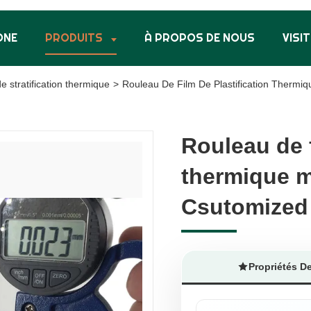
ONE
PRODUITS
À PROPOS DE NOUS
VISIT
e stratification thermique
>
Rouleau De Film De Plastification Therm
Rouleau de f
Rouleau de f
thermique m
thermique m
Csutomized
Csutomized
Propriétés D