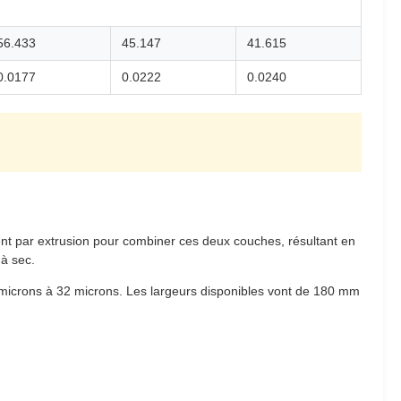
56.433
45.147
41.615
0.0177
0.0222
0.0240
nt par extrusion pour combiner ces deux couches, résultant en
 à sec.
14 microns à 32 microns. Les largeurs disponibles vont de 180 mm