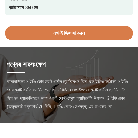
প্রতি মাসে 850 টন
এখনই জিজ্ঞাসা করুন
পণ্যের সারসংক্ষেপ
কাস্টমাইজড 3 ইঞ্চি কোর ম্যাট থার্মাল ল্যামিনেশন ফিল্ম রোল ইভিএ আঠালো 3 ইঞ্চি 
কোর ম্যাট থার্মাল ল্যামিনেশন ফিল্ম - বিভিন্ন বেধ উপলব্ধ ম্যাট থার্মাল ল্যামিনেটিং 
ফিল্ম হল প্যাকেজিংয়ের জন্য একটি পোস্ট-প্রেস ল্যামিনেটিং উপাদান, 3 ইঞ্চি কোর 
(অভ্যন্তরীণ ব্যাসার্ধ 76 মিমি; 1 ইঞ্চি কোরও উপলব্ধ) এর কাগজের কো...