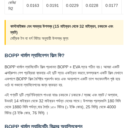
কেজি/
0.0163
0.0191
0.0229
0.0228
0.0177
0
মি2
কাস্টমাইজড বেধ সমন্বয় উপলব্ধ (15 মাইক্রন থেকে 32 মাইক্রন, চকচকে এবং
ম্যাট)
মেট্রিক টন বা বর্গ মিটার অনুযায়ী উপলব্ধ মূল্য
BOPP থার্মাল ল্যামিনেশন ফিল্ম কি?
BOPP থার্মাল ল্যামিনেটিং ফিল্ম প্রধানত BOPP + EVA স্তর গঠিত হয়। আমরা একটি
এক্সট্রুশন লেপ প্রক্রিয়া ব্যবহার এই দুটি স্তর একত্রিত করতে,ফলস্বরূপ একটি ফিল্ম যেখানে
একপাশে BOPP ফিল্ম বৈশিষ্ট্য প্রদর্শন করে এবং অন্যপাশে একটি তাপ সংবেদনশীল পৃষ্ঠ হয়ে
ওঠে যা শুকনো ল্যামিনেশনের জন্য ব্যবহৃত হয়.
এই পণ্যটি দুটি শ্রেণিবিন্যাসে পাওয়া যায়ঃ চকচকে / চকচকে / স্বচ্ছ এবং ম্যাট / অপ্যাক,
উভয়ই 14 মাইক্রন থেকে 32 মাইক্রন পর্যন্ত বেধের সাথে। উপলব্ধ প্রস্থগুলি 180 মিমি
থেকে 1880 মিমি পর্যন্ত,যার দৈর্ঘ্য ১৫০ মিটার (১ ইঞ্চি কোর), 25 মিমি) থেকে 4000
মিটার (3 ইঞ্চি কোর, 76 মিমি) ।
BOPP থার্মাল ল্যামিনেটিং ফিল্মের অ্যাপ্লিকেশন