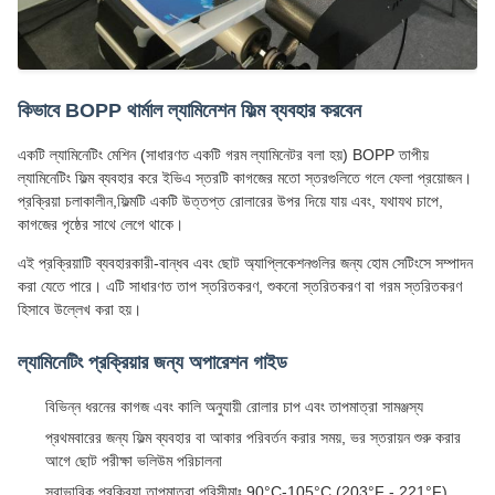
কিভাবে BOPP থার্মাল ল্যামিনেশন ফিল্ম ব্যবহার করবেন
একটি ল্যামিনেটিং মেশিন (সাধারণত একটি গরম ল্যামিনেটর বলা হয়) BOPP তাপীয়
ল্যামিনেটিং ফিল্ম ব্যবহার করে ইভিএ স্তরটি কাগজের মতো স্তরগুলিতে গলে ফেলা প্রয়োজন।
প্রক্রিয়া চলাকালীন,ফিল্মটি একটি উত্তপ্ত রোলারের উপর দিয়ে যায় এবং, যথাযথ চাপে,
কাগজের পৃষ্ঠের সাথে লেগে থাকে।
এই প্রক্রিয়াটি ব্যবহারকারী-বান্ধব এবং ছোট অ্যাপ্লিকেশনগুলির জন্য হোম সেটিংসে সম্পাদন
করা যেতে পারে। এটি সাধারণত তাপ স্তরিতকরণ, শুকনো স্তরিতকরণ বা গরম স্তরিতকরণ
হিসাবে উল্লেখ করা হয়।
ল্যামিনেটিং প্রক্রিয়ার জন্য অপারেশন গাইড
বিভিন্ন ধরনের কাগজ এবং কালি অনুযায়ী রোলার চাপ এবং তাপমাত্রা সামঞ্জস্য
প্রথমবারের জন্য ফিল্ম ব্যবহার বা আকার পরিবর্তন করার সময়, ভর স্তরায়ন শুরু করার
আগে ছোট পরীক্ষা ভলিউম পরিচালনা
স্বাভাবিক প্রক্রিয়া তাপমাত্রা পরিসীমাঃ 90°C-105°C (203°F - 221°F)