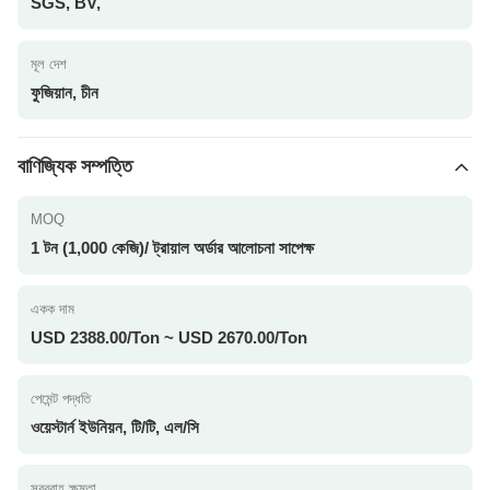
SGS, BV,
মূল দেশ
ফুজিয়ান, চীন
বাণিজ্যিক সম্পত্তি
MOQ
1 টন (1,000 কেজি)/ ট্রায়াল অর্ডার আলোচনা সাপেক্ষ
একক দাম
USD 2388.00/Ton ~ USD 2670.00/Ton
পেমেন্ট পদ্ধতি
ওয়েস্টার্ন ইউনিয়ন, টি/টি, এল/সি
সরবরাহ ক্ষমতা