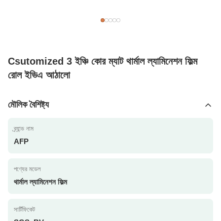
Csutomized 3 ইঞ্চি কোর ম্যাট থার্মাল ল্যামিনেশন ফিল্ম
রোল ইভিএ আঠালো
মৌলিক বৈশিষ্ট্য
ব্র্যান্ড নাম
AFP
পণ্যের মডেল
থার্মাল ল্যামিনেশন ফিল্ম
সার্টিফিকেট