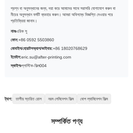
প্রশ্ন বা অনুসন্ধানের জন্য, দয়া করে আমাদের সাথে সরাসরি যোগাযোগ করুন বা
নীচের অনুসন্ধান ফর্মটি ব্যবহার করুন। আমরা অবিলম্বে বিজ্ঞপ্তি দেওয়ার পরে
প্রতিক্রিয়া জানাব।
নামঃ
এরিক সু
ফোন:
+86 0592 5503860
মোবাইল/হোয়াটসঅ্যাপ/ভাইবার:
+86 18020768629
ইমেইল:
eric.su@after-printing.com
স্কাইপঃ
প্লাস্টিক-ফিল্ম004
ট্যাগ:
তাপীয় স্তরিত রোল
নরম লেমিনেশন ফিল্ম
বোপ ল্যামিনেশন ফিল্ম
সম্পর্কিত পণ্য