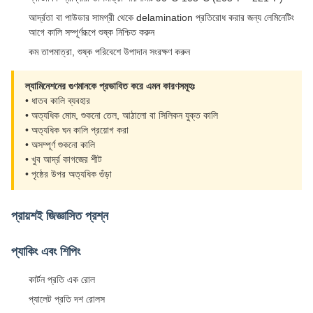
আর্দ্রতা বা পাউডার সামগ্রী থেকে delamination প্রতিরোধ করার জন্য লেমিনেটিং
আগে কালি সম্পূর্ণরূপে শুষ্ক নিশ্চিত করুন
কম তাপমাত্রা, শুষ্ক পরিবেশে উপাদান সংরক্ষণ করুন
ল্যামিনেশনের গুণমানকে প্রভাবিত করে এমন কারণসমূহঃ
• ধাতব কালি ব্যবহার
• অত্যধিক মোম, শুকনো তেল, আঠালো বা সিলিকন যুক্ত কালি
• অত্যধিক ঘন কালি প্রয়োগ করা
• অসম্পূর্ণ শুকনো কালি
• খুব আর্দ্র কাগজের শীট
• পৃষ্ঠের উপর অত্যধিক গুঁড়া
প্রায়শই জিজ্ঞাসিত প্রশ্ন
প্যাকিং এবং শিপিং
কার্টন প্রতি এক রোল
প্যালেট প্রতি দশ রোলস