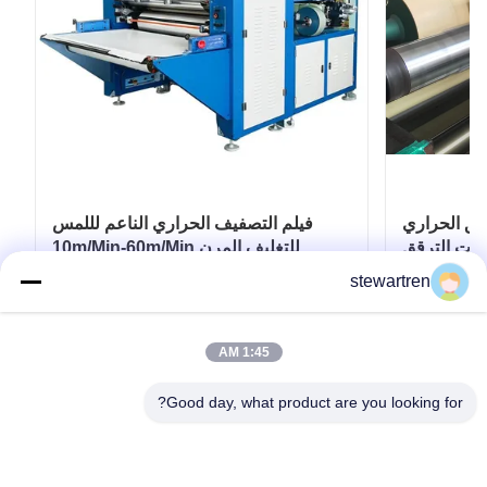
حراري BOPP بعرض
فيلم التصفيف الحراري الناعم لللمس
3 متر لطلاءات الترقق
10m/Min-60m/Min للتغليف المرن
اة المطبوعة
stewartren
احصل على أفضل سعر
1:45 AM
Good day, what product are you looking for?
تيل: 0086-592-5503592
بريد إلكتروني: sales@after-printing.com