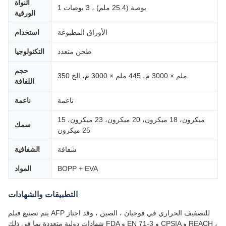
النواة
1 بوصة (25.4 ملم) ، 3 بوصات
الورقية
الأوراق المطبوعة
استخدام
طحن متعدد
التكنولوجيا
حجم
350 ملم × 3000 م، 445 ملم × 3000 م، الخ.
اللفافة
ناعمة
ناعمة
15 ميكرون، 18 ميكرون، 20 ميكرون، 23 ميكرون،
سمك
25 ميكرون
شفافة
الشفافية
BOPP + EVA
المواد
التطبيقات والشهادات
يتم تصنيع فيلم AFP للتصفيف الحراري في فوجيان ، الصين ، وقد اجتاز
شهادات دولية متعددة بما في ذلك FDA و EN 71-3 و CPSIA و REACH ،