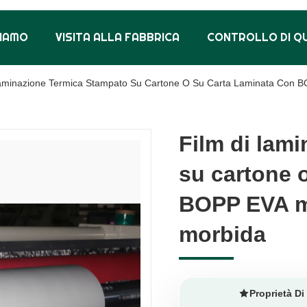
SIAMO
VISITA ALLA FABBRICA
CONTROLLO DI Q
Laminazione Termica Stampato Su Cartone O Su Carta Laminata Con 
Film di lam
Film di lam
su cartone 
su cartone 
BOPP EVA m
BOPP EVA m
morbida
morbida
Proprietà Di