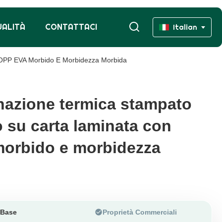
UALITÀ
CONTATTACI
Italian
BOPP EVA Morbido E Morbidezza Morbida
inazione termica stampato
inazione termica stampato
o su carta laminata con
o su carta laminata con
orbido e morbidezza
orbido e morbidezza
 Base
Proprietà Commerciali