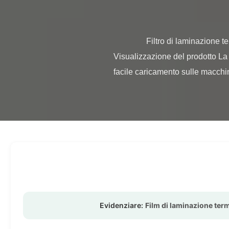
                Filtro di laminazione termica stampato su cartone o su carta laminata con BOPP EVA morbido e morbidezza morbida 
Visualizzazione del prodotto La 
facile caricamento sulle macchin
Evidenziare:
Film di laminazione term