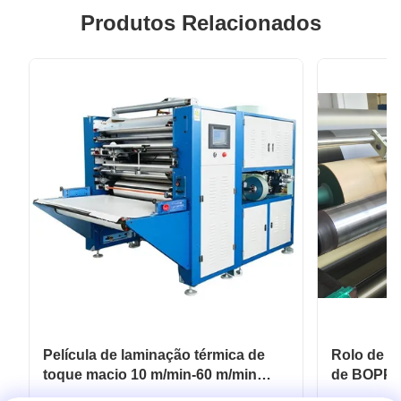
Produtos Relacionados
Película de laminação térmica de
Rolo de pe
toque macio 10 m/min-60 m/min
de BOPP 
Para embalagens flexíveis
revestime