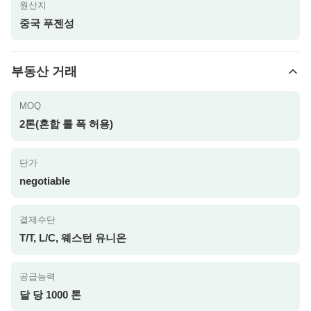
원산지
중국 푸젠성
부동산 거래
MOQ
2톤(혼합 롤 폭 허용)
단가
negotiable
결제수단
T/T, L/C, 웨스턴 유니온
공급능력
달 당 1000 톤