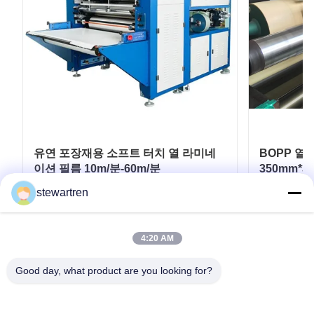
유연 포장재용 소프트 터치 열 라미네
BOPP 열
이션 필름 10m/분-60m/분
350mm*3
stewartren
최고의 가격을 얻으십시오
최
4:20 AM
Good day, what product are you looking for?
전화: 0086-592-5503592