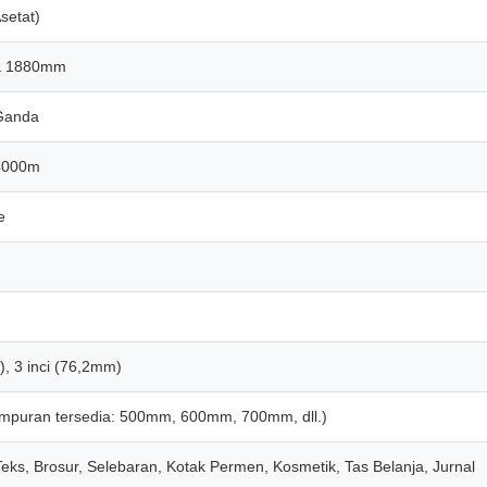
Asetat)
a 1880mm
Ganda
4000m
e
), 3 inci (76,2mm)
campuran tersedia: 500mm, 600mm, 700mm, dll.)
ks, Brosur, Selebaran, Kotak Permen, Kosmetik, Tas Belanja, Jurnal