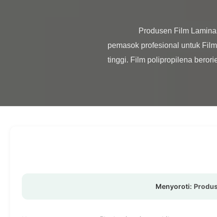
                Produsen Film Laminasi BOPP Matte Halus - Transparan / Buram Film Laminasi Termal Lustre vs Matte Sebagai 
pemasok profesional untuk Film
tinggi. Film polipropilena berorie
Menyoroti:
Produs