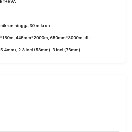
PET+EVA
 mikron hingga 30 mikron
150m, 445mm*2000m, 650mm*3000m, dll.
(25.4mm), 2.3 inci (58mm), 3 inci (76mm),