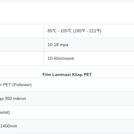
85℃ - 105℃ (185℉ - 221℉)
10-18 mpa
10-60m/menit
Film Laminasi Kilap PET
m PET (Poliester)
ga 350 mikron
setat)
 1400mm