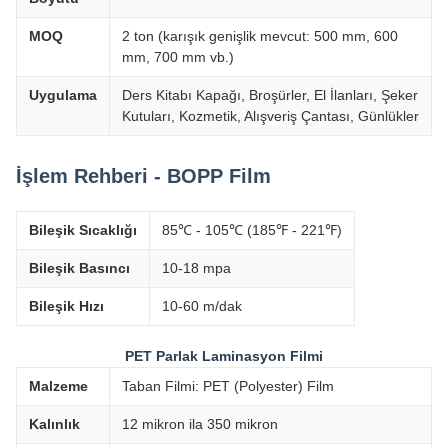
MOQ
2 ton (karışık genişlik mevcut: 500 mm, 600
mm, 700 mm vb.)
Uygulama
Ders Kitabı Kapağı, Broşürler, El İlanları, Şeker
Kutuları, Kozmetik, Alışveriş Çantası, Günlükler
İşlem Rehberi - BOPP Film
Bileşik Sıcaklığı
85℃ - 105℃ (185℉ - 221℉)
Bileşik Basıncı
10-18 mpa
Bileşik Hızı
10-60 m/dak
PET Parlak Laminasyon Filmi
Malzeme
Taban Filmi: PET (Polyester) Film
Kalınlık
12 mikron ila 350 mikron