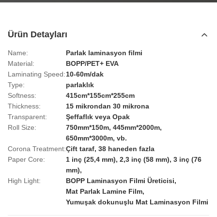
Ürün Detayları
Name:
Parlak laminasyon filmi
Material:
BOPP/PET+ EVA
Laminating Speed:
10-60m/dak
Type:
parlaklık
Softness:
415cm*155cm*255cm
Thickness:
15 mikrondan 30 mikrona
Transparent:
Şeffaflık veya Opak
Roll Size:
750mm*150m, 445mm*2000m,
650mm*3000m, vb.
Corona Treatment:
Çift taraf, 38 haneden fazla
Paper Core:
1 inç (25,4 mm), 2,3 inç (58 mm), 3 inç (76
mm),
High Light:
BOPP Laminasyon Filmi Üreticisi
,
Mat Parlak Lamine Film
,
Yumuşak dokunuşlu Mat Laminasyon Filmi