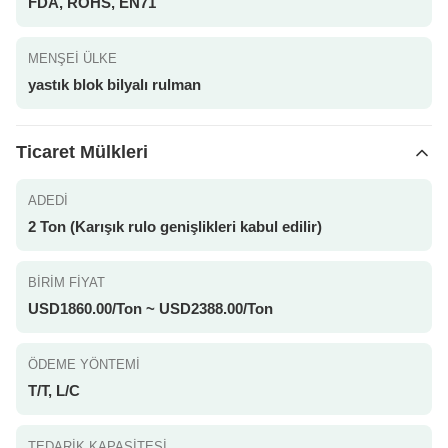
FDA, ROHS, EN71
MENŞEI ÜLKE
yastık blok bilyalı rulman
Ticaret Mülkleri
ADEDI
2 Ton (Karışık rulo genişlikleri kabul edilir)
BIRIM FIYAT
USD1860.00/Ton ~ USD2388.00/Ton
ÖDEME YÖNTEMI
T/T, L/C
TEDARIK KAPASITESI