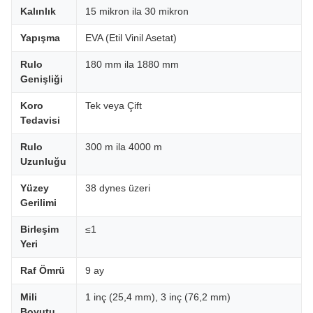
Kalınlık
15 mikron ila 30 mikron
Yapışma
EVA (Etil Vinil Asetat)
Rulo
180 mm ila 1880 mm
Genişliği
Koro
Tek veya Çift
Tedavisi
Rulo
300 m ila 4000 m
Uzunluğu
Yüzey
38 dynes üzeri
Gerilimi
Birleşim
≤1
Yeri
Raf Ömrü
9 ay
Mili
1 inç (25,4 mm), 3 inç (76,2 mm)
Boyutu