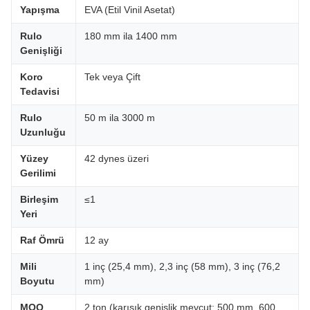
Yapışma
EVA (Etil Vinil Asetat)
Rulo
180 mm ila 1400 mm
Genişliği
Koro
Tek veya Çift
Tedavisi
Rulo
50 m ila 3000 m
Uzunluğu
Yüzey
42 dynes üzeri
Gerilimi
Birleşim
≤1
Yeri
Raf Ömrü
12 ay
Mili
1 inç (25,4 mm), 2,3 inç (58 mm), 3 inç (76,2
Boyutu
mm)
MOQ
2 ton (karışık genişlik mevcut: 500 mm, 600