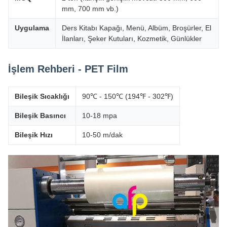
mm, 700 mm vb.)
Uygulama
Ders Kitabı Kapağı, Menü, Albüm, Broşürler, El
İlanları, Şeker Kutuları, Kozmetik, Günlükler
İşlem Rehberi - PET Film
Bileşik Sıcaklığı
90℃ - 150℃ (194℉ - 302℉)
Bileşik Basıncı
10-18 mpa
Bileşik Hızı
10-50 m/dak