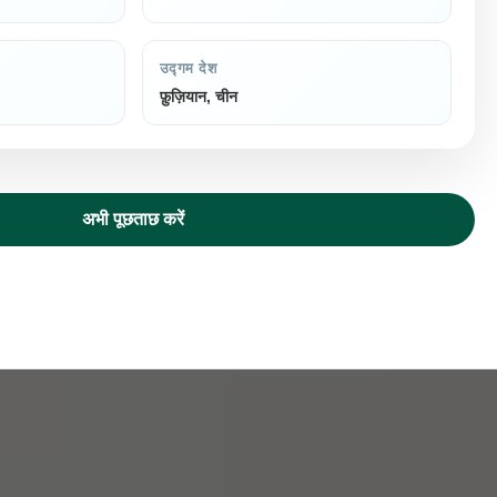
उद्गम देश
फ़ुज़ियान, चीन
अभी पूछताछ करें