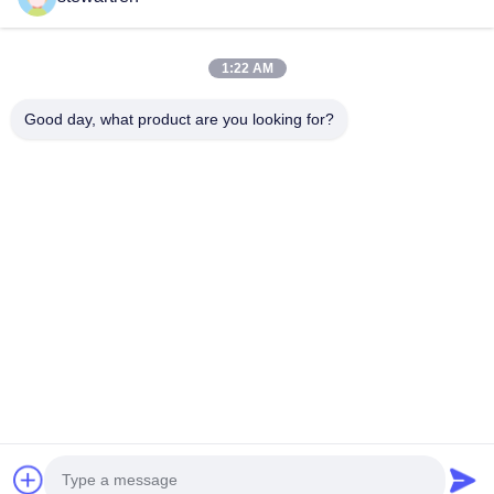
1:22 AM
Good day, what product are you looking for?
Tel: 0086-592-5503592
Correo electrónico: sales@after-printing.com
Unidad 2601 No. 13 Jinzhong Road, Distrito de Huli, Xiamen,
China
Hogar
Productos
sobre nosotros
Visita a la fábrica
Control de calidad
Contáctenos
Solicitar una cita
© 2026 Xiamen After-printing Finishing Supplies Co.,Ltd. All Rights
Reserved.