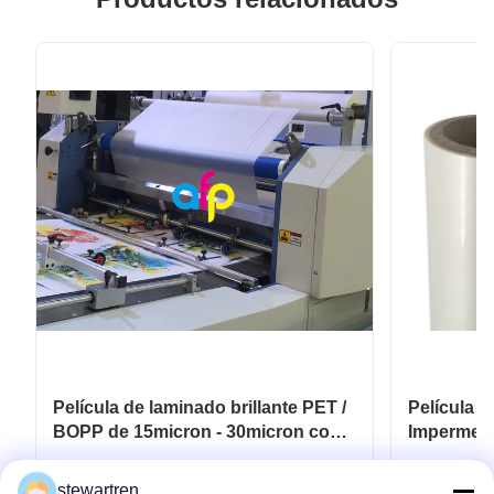
Película de laminado brillante PET /
Película 
BOPP de 15micron - 30micron con
Impermeab
acabado brillante
Laminador
Consiga el mejor precio
Co
stewartren