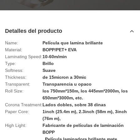
Detalles del producto
Name:
Película que lamina brillante
Material:
BOPP/PET+ EVA
Laminating Speed:
10-60m/min
Type:
Brillo
Softness:
Suave
Thickness:
de 15micron a 30mic
Transparent:
Transparencia u opaco
Roll Size:
los 750mm*150m, los 445mm*2000m, los
650mm*3000m, etc.
Corona Treatment:
Lados dobles, sobre 38 dinas
Paper Core:
1inch (25.4m m), 2.3inch (58m m), 3inch
(76m m),
High Light:
Fabricante de películas de laminación
BOPP
,
Película laminadora brillante mate
,