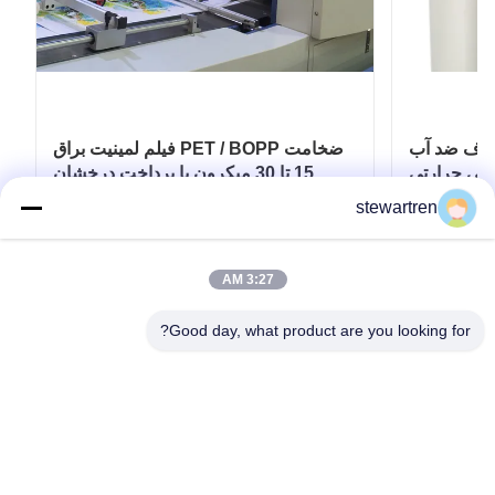
ف ضد آب BOPP
فیلم لمینیت براق PET / BOPP ضخامت
یکی حرارتی
15 تا 30 میکرون با پرداخت درخشان
stewartren
ار
بهترین قیمت رو بدست بیار
3:27 AM
Good day, what product are you looking for?
تلفن: 0086-592-5503592
ایمیل: sales@after-printing.com
واحد ۲۶۰۱ شماره ۱۳ جاده جینژونگ، منطقه هولی، زیامن، چین