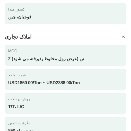
کشور مبدا
فوجیان، چین
املاک تجاری
MOQ
2 تن (عرض رول مخلوط پذیرفته می شود)
قیمت واحد
USD1860.00/Ton ~ USD2388.00/Ton
روش پرداخت
T/T، L/C
ظرفیت تامین
850 تن در ماه