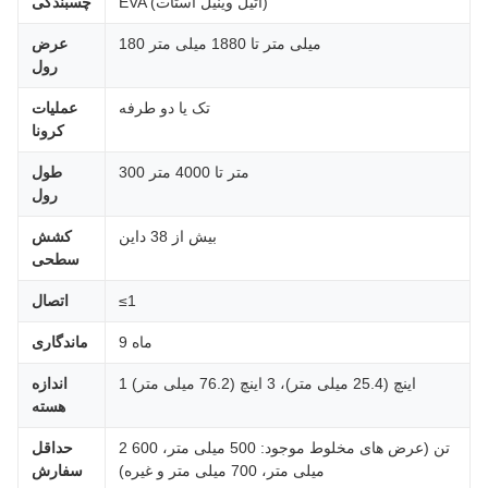
EVA (اتیل وینیل استات)
چسبندگی
180 میلی متر تا 1880 میلی متر
عرض
رول
تک یا دو طرفه
عملیات
کرونا
300 متر تا 4000 متر
طول
رول
بیش از 38 داین
کشش
سطحی
≤1
اتصال
9 ماه
ماندگاری
1 اینچ (25.4 میلی متر)، 3 اینچ (76.2 میلی متر)
اندازه
هسته
2 تن (عرض های مخلوط موجود: 500 میلی متر، 600
حداقل
میلی متر، 700 میلی متر و غیره)
سفارش