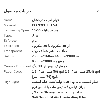
جزئیات محصول
فیلم لمینت درخشان
Name:
Material:
BOPP/PET+ EVA
10-60 متر در دقیقه
Laminating Speed:
براق
Type:
نرم
Softness:
از 15 میکرون تا 30 میکرون
Thickness:
شفافیت یا غیر شفاف بودن
Transparent:
Roll Size:
750mm*150m، 445mm*2000m،
650mm*3000m و غیره
دو طرف، بیش از 38 رنگ
Corona Treatment:
1 اینچ (25.4 میلی متر)، 2.3 اینچ (58 میلی متر)، 3
Paper Core:
اینچ (76 میلی متر)،
تولید کننده فیلم لمینیت BOPP,فیلم لمینیت مات و
High Light:
براق,فیلمی لاستیکی مات با لمسی نرم
,
Matte Glossy Laminating Film
,
Soft Touch Matte Laminating Film