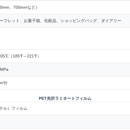
0mm、700mmなど）
ーフレット、お菓子箱、化粧品、ショッピングバッグ、ダイアリー
105℃（185℉～221℉）
 MPa
m/分
PET光沢ラミネートフィルム
ステル）フィルム