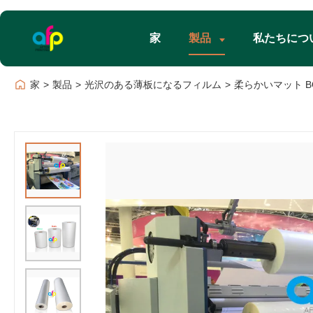
家
製品
私たちにつ
家
>
製品
>
光沢のある薄板になるフィルム
>
柔らかいマット B