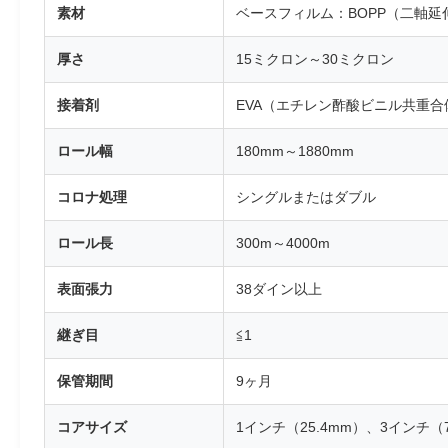
素材
ベースフィルム：BOPP（二軸
厚さ
15ミクロン～30ミクロン
接着剤
EVA（エチレン酢酸ビニル共重合
ロール幅
180mm～1880mm
コロナ処理
シングルまたはダブル
ロール長
300m～4000m
表面張力
38ダイン以上
継ぎ目
≦1
保管期間
9ヶ月
コアサイズ
1インチ（25.4mm）、3インチ（7