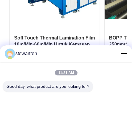
Soft Touch Thermal Lamination Film
BOPP Ther
10m/Min-60m/Min Untuk Kemasan
350mm*30
Fleksibel
Laminasi 
stewartren
Dapatkan Harga Terbaik
D
11:21 AM
Good day, what product are you looking for?
tel: 0086-592-5503592
E-mail: sales@after-printing.com
Unit 2601 No. 13 Jalan Jinzhong, Distrik Huli, Xiamen, Cina