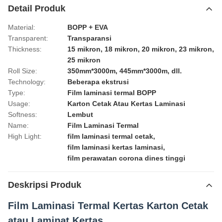
Detail Produk
Material:
BOPP + EVA
Transparent:
Transparansi
Thickness:
15 mikron, 18 mikron, 20 mikron, 23 mikron,
25 mikron
Roll Size:
350mm*3000m, 445mm*3000m, dll.
Technology:
Beberapa ekstrusi
Type:
Film laminasi termal BOPP
Usage:
Karton Cetak Atau Kertas Laminasi
Softness:
Lembut
Name:
Film Laminasi Termal
High Light:
film laminasi termal cetak
,
film laminasi kertas laminasi
,
film perawatan corona dines tinggi
Deskripsi Produk
Film Laminasi Termal Kertas Karton Cetak
atau Laminat Kertas