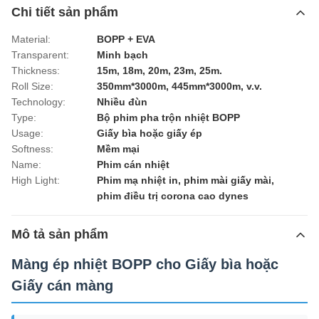
Chi tiết sản phẩm
Material:
BOPP + EVA
Transparent:
Minh bạch
Thickness:
15m, 18m, 20m, 23m, 25m.
Roll Size:
350mm*3000m, 445mm*3000m, v.v.
Technology:
Nhiều đùn
Type:
Bộ phim pha trộn nhiệt BOPP
Usage:
Giấy bìa hoặc giấy ép
Softness:
Mềm mại
Name:
Phim cán nhiệt
High Light:
Phim mạ nhiệt in
,
phim mài giấy mài
,
phim điều trị corona cao dynes
Mô tả sản phẩm
Màng ép nhiệt BOPP cho Giấy bìa hoặc
Giấy cán màng