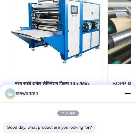
नरम स्पर्श थर्मल लेमिनेशन फिल्म 10m/Min-
BOPP थर्मल ल
60m/Min लचीली पैकेजिंग के लिए
350mm*3000m 
stewartren
लैमिनेट कोटिं
सबसे अच्छी कीमत पाएं
7:54 AM
Good day, what product are you looking for?