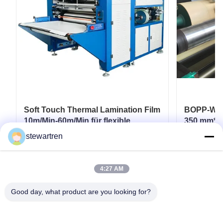
Soft Touch Thermal Lamination Film
BOPP-Wärm
10m/Min-60m/Min für flexible
350 mm*30
Verpackungen
Laminatb
stewartren
gedruckte
Erhalten Sie besten Preis
Er
4:27 AM
Good day, what product are you looking for?
Telefone: 0086-592-5503592