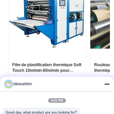
Film de plastification thermique Soft
Rouleau de
Touch 10m/min-60m/min pour
thermique
emballage souple
pour revêt
de papier
Obtenez le meilleur prix
Ob
stewartren
9:51 PM
Good day, what product are you looking for?