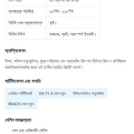
তাপমাত্রা পরিসীমা
৮০°সি - ১২০°সি
ইউভি লেক প্রয়োগযোগ্য
হ্যাঁ।
ফিনিস টাইপ
চকচকে, ম্যাট, নরম স্পর্শ ইত্যাদি।
অ্যাপ্লিকেশন
শিক্ষা, অফিস ডকুমেন্টেশন, মুদ্রণ পরিষেবা এবং প্যাকেজিং শিল্প সহ বিভিন্ন শিল্প ও বাণিজ্যিক
অ্যাপ্লিকেশনগুলির জন্য এই তাপীয় স্তরিত ফিল্মটি আদর্শ।
সার্টিফিকেশন এবং সম্মতি
এফডিএ সার্টিফিকেট
EN 71-3 মেনে চলুন
সিপিএসআইএ অনুমোদিত
REACH মেনে চলুন
মেশিন সামঞ্জস্যতা
লেপ এবং লেমিনেটিং মেশিন