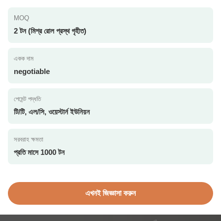
MOQ
2 টন (মিশ্র রোল প্রস্থ গৃহীত)
একক দাম
negotiable
পেমেন্ট পদ্ধতি
টি/টি, এল/সি, ওয়েস্টার্ন ইউনিয়ন
সরবরাহ ক্ষমতা
প্রতি মাসে 1000 টন
এখনই জিজ্ঞাসা করুন