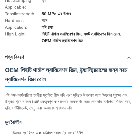
Hot Stamping
হ্যাঁ
Applicable:
Tensilestrength:
50 MPa এর উপরে
Hardness:
নরম
Application:
নথি রক্ষা
High Light:
পিইটি থার্মাল ল্যামিনেশন ফিল্ম
,
সফট ল্যামিনেশন ফিল্ম রোল
,
OEM থার্মাল ল্যামিনেশন ফিল্ম
পণ্য বিবরণ
OEM পিইটি থার্মাল ল্যামিনেশন ফিল্ম, ইন্ডাস্ট্রিয়ালের জন্য নরম
ল্যামিনেশন ফিল্ম রোল
এই উচ্চ-কার্যকারিতা তাপীয় স্তরিত ফিল্ম নথি এবং মুদ্রিত উপকরণ জন্য উচ্চতর সুরক্ষা এবং
উন্নতি প্রদান করে।এটি গুরুত্বপূর্ণ কাগজপত্র সংরক্ষণের সময় পেশাদার সমাপ্তি নিশ্চিত করে,
ছবি, সার্টিফিকেট, মেনু, এবং অন্যান্য মূল্যবান নথি।
মূল বৈশিষ্ট্য
উন্নত স্থায়িত্ব এবং আঠালো জন্য দ্বি-স্তর নির্মাণ