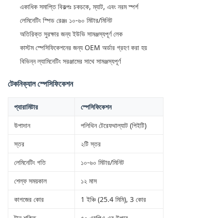
একাধিক সমাপ্তি বিকল্পঃ চকচকে, ম্যাট, এবং নরম স্পর্শ
লেমিনেটিং স্পিড রেঞ্জঃ ১০-৬০ মিটার/মিনিট
অতিরিক্ত সুরক্ষার জন্য ইউভি সামঞ্জস্যপূর্ণ লেক
কাস্টম স্পেসিফিকেশনের জন্য OEM অর্ডার গ্রহণ করা হয়
বিভিন্ন ল্যামিনেটিং সরঞ্জামের সাথে সামঞ্জস্যপূর্ণ
টেকনিক্যাল স্পেসিফিকেশন
প্যারামিটার
স্পেসিফিকেশন
উপাদান
পলিথিন টেরেফথাল্যাট (পিইটি)
স্তর
২টি স্তর
লেমিনেটিং গতি
১০-৬০ মিটার/মিনিট
শেল্ফ সময়কাল
১২ মাস
কাগজের কোর
1 ইঞ্চি (25.4 মিমি), 3 কোর
টান শক্তি
৫০ এমপিএ এর উপরে