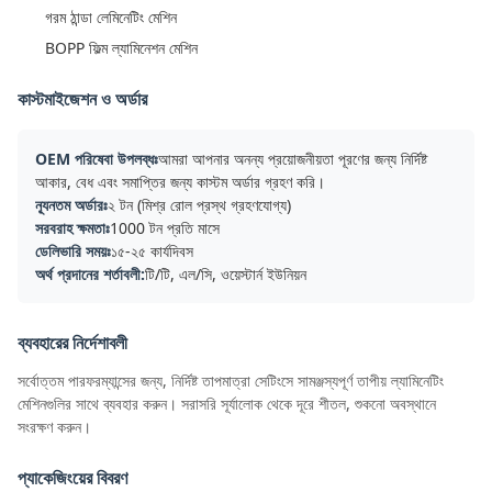
গরম ঠান্ডা লেমিনেটিং মেশিন
BOPP ফিল্ম ল্যামিনেশন মেশিন
কাস্টমাইজেশন ও অর্ডার
OEM পরিষেবা উপলব্ধঃ
আমরা আপনার অনন্য প্রয়োজনীয়তা পূরণের জন্য নির্দিষ্ট
আকার, বেধ এবং সমাপ্তির জন্য কাস্টম অর্ডার গ্রহণ করি।
ন্যূনতম অর্ডারঃ
২ টন (মিশ্র রোল প্রস্থ গ্রহণযোগ্য)
সরবরাহ ক্ষমতাঃ
1000 টন প্রতি মাসে
ডেলিভারি সময়ঃ
১৫-২৫ কার্যদিবস
অর্থ প্রদানের শর্তাবলী:
টি/টি, এল/সি, ওয়েস্টার্ন ইউনিয়ন
ব্যবহারের নির্দেশাবলী
সর্বোত্তম পারফরম্যান্সের জন্য, নির্দিষ্ট তাপমাত্রা সেটিংসে সামঞ্জস্যপূর্ণ তাপীয় ল্যামিনেটিং
মেশিনগুলির সাথে ব্যবহার করুন। সরাসরি সূর্যালোক থেকে দূরে শীতল, শুকনো অবস্থানে
সংরক্ষণ করুন।
প্যাকেজিংয়ের বিবরণ