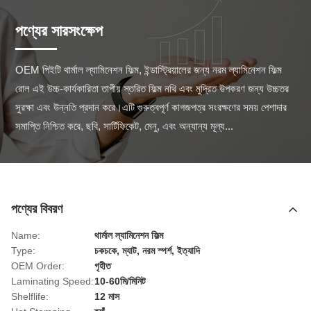
পণ্যের সারসংক্ষেপ
OEM পিইটি থার্মাল ল্যামিনেশন ফিল্ম, ইন্ডাস্ট্রিয়ালের জন্য নরম ল্যামিনেশন ফিল্ম 
রোল এই উচ্চ-কার্যকারিতা তাপীয় স্তরিত ফিল্ম নথি এবং মুদ্রিত উপকরণ জন্য উচ্চতর 
সুরক্ষা এবং উন্নতি প্রদান করে।এটি গুরুত্বপূর্ণ কাগজপত্র সংরক্ষণের সময় পেশাদার 
সমাপ্তি নিশ্চিত করে, ছবি, সার্টিফিকেট, মেনু, এবং অন্যান্য মূল্য...
পণ্যের বিবরণ
Name:
থার্মাল ল্যামিনেশন ফিল্ম
Type:
চকচকে, ম্যাট, নরম স্পর্শ, ইত্যাদি
OEM Order:
গৃহীত
Laminating Speed:
10-60মি/মিনিট
Shelflife:
12 মাস