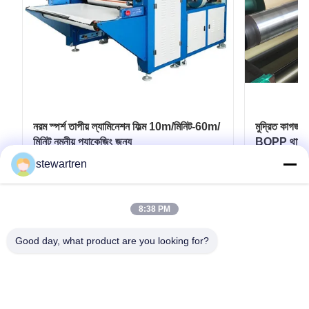
নরম স্পর্শ তাপীয় ল্যামিনেশন ফিল্ম 10m/মিনিট-60m/
মুদ্রিত কাগজ ব
মিনিট নমনীয় প্যাকেজিং জন্য
BOPP থার্মাল ল
350mm*3
stewartren
সেরা দাম পান
8:38 PM
Good day, what product are you looking for?
টেল: 0086-592-5503592
ইমেইল: sales@after-printing.com