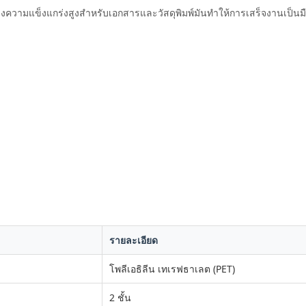
้างความแข็งแกร่งสูงสําหรับเอกสารและวัสดุพิมพ์มันทําให้การเสร็จงานเป็น
รายละเอียด
โพลีเอธิลีน เทเรฟธาเลต (PET)
2 ชั้น