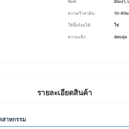
พิมพ์:
มันเงา, 
ความเร็วลามิน:
10-60ม.
ใช้ปั๊มร้อนได้:
ใช่
ความแข็ง:
อ่อนนุ่ม
รายละเอียดสินค้า
ุตสาหกรรม