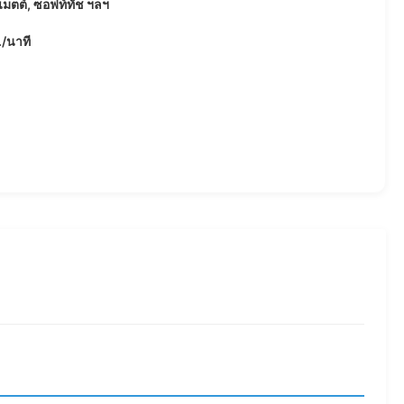
แมตต์, ซอฟท์ทัช ฯลฯ
/นาที