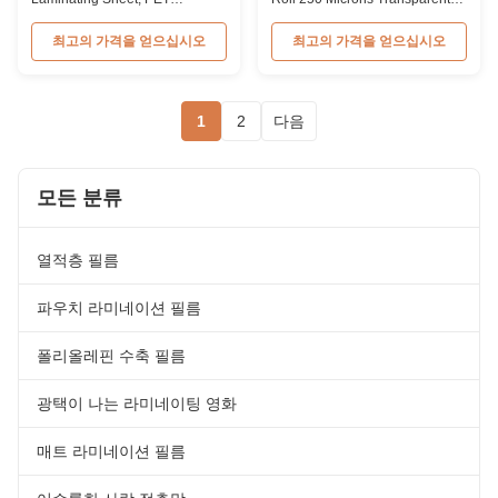
Laminating Pouch Film Product
Polyester Laminating Film
Overview PET Pouch
Product Overview 3 Layers 250
최고의 가격을 얻으십시오
최고의 가격을 얻으십시오
Lamination Film is a common
Micron Transparent Polyester
lamination process for creating
PET+EVA Pouch Laminating
simple and smaller laminates.
Film Compared with 2 layers
Ideal for ID cards, tags, and
normal type pouch laminating
1
2
다음
small paper materials.
film, 3 layers pouch laminating
Lamination width is limited in
film features a middle layer
pouch laminators, with sizes ...
consisting ...
모든 분류
열적층 필름
파우치 라미네이션 필름
폴리올레핀 수축 필름
광택이 나는 라미네이팅 영화
매트 라미네이션 필름