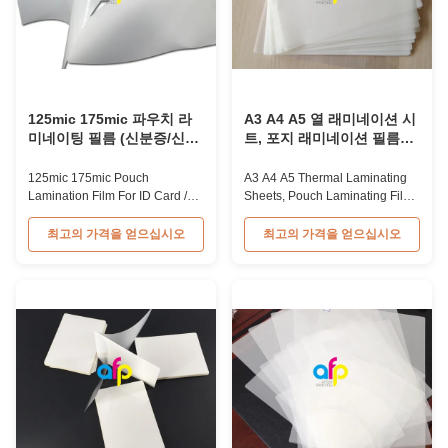
125mic 175mic 파우치 라
A3 A4 A5 열 래미네이션 시
미네이팅 필름 (신분증/신용
트, 포지 래미네이션 필름
카드용)
A4 125 마이크로 / 150 마이
크로
125mic 175mic Pouch
A3 A4 A5 Thermal Laminating
Lamination Film For ID Card /
Sheets, Pouch Laminating Film
Credit Cards High Quality
A4 125 Microns / 150 Micron
Pouch Laminating Film Pouch
125micron / 250micron Hot /
최고의 가격을 얻으십시오
최고의 가격을 얻으십시오
laminating film is composed of
Thermal Pouch Laminating Film
two layers: PET (base film) and
Thermal/hot pouch laminating
EVA (adhesive layer). This
film is composed of 2 layers:
protective film is widely used for
PET + EVA. PET serves as the
ID cards, credit cards,
base film while EVA provides
documents, and various files.
adhesion or bonding. This film is
The 125mic and ...
...