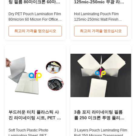
팅 필름 80마이크론 60마이
125mic-250mic 무광 라미
크론 사무실 문서 라미네이
네이팅 파우치
팅용
Dry PET Pouch Lamination Film
Hot Laminating Pouch Film
80micron 60 Micron For Office
125mic-250mic Matt Finish
Document Lamination Product
Laminating Pouches Glossy &
Overview Cost-effective
Matte Custom-made Size
최고의 가격을 얻으십시오
최고의 가격을 얻으십시오
80micron dry PET pouch
Polyester (PET) Hot Laminating
laminating film sheet designed
Pouch Film PET Pouch
for office applications, providing
Lamination Film is a common
reliable document protection
lamination process used to
and enhancement. Material PET
create simple and smaller
+ EVA Packing 50/100 pcs/box
laminates. Ideal for laminating
Thickness ...
ID cards, tags, and small paper
...
부드러운 터치 플라스틱 사
3층 포지 라미네이팅 필름
진 라미네이팅 시트, PET 라
롤 250 미크론 투명 폴리에
미네이팅 봉지 필름
스터 라미네이팅 필름
Soft Touch Plastic Photo
3 Layers Pouch Laminating Film
Laminating Sheet, PET
Roll 250 Microns Transparent