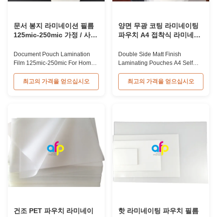
문서 봉지 라미네이션 필름
양면 무광 코팅 라미네이팅
125mic-250mic 가정 / 사무
파우치 A4 접착식 라미네이
실
팅 파우치
Document Pouch Lamination
Double Side Matt Finish
Film 125mic-250mic For Home /
Laminating Pouches A4 Self
Office Home and Office Used
Adhesive Laminating Pouches
PET Hot/Thermal Laminating
A4 Double Sides Matte
최고의 가격을 얻으십시오
최고의 가격을 얻으십시오
Pouch Film for Protection PET
75micron Hot Pouch Laminador
hot/thermal laminating pouch
Film Double Sides Matte Hot
film is widely used in office and
Laminador Film is a specialized
home environments, offering
type of pouch laminating film
reliable protection for various
coated with varnish, providing a
documents and materials. This
matte-like finish. A4 size is the
film ...
most popular ...
건조 PET 파우치 라미네이
핫 라미네이팅 파우치 필름