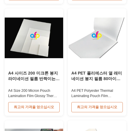
film featuring an additional white
laminating film is widely used for
PET sheet in the middle layer.
document, photo, and menu
Available in 250micron and
protection. Available in
175micron thicknesses, with
thicknesses from 60micron to
popular sizes including 80...
350micron, with popular options
including 80micron, ...
A4 사이즈 200 미크론 봉지
A4 PET 폴리에스터 열 래미
라미네이션 필름 반짝이는
네이션 봉지 필름 80마이크
열 라미네이션 필름
론 ~ 350마이크론 문서용
A4 Size 200 Micron Pouch
A4 PET Polyester Thermal
Lamination Film Glossy Thermal
Laminating Pouch Film
Laminating Film High Quality A4
80micron-350micron For
Size 200 Micron Glossy Thermal
Documents 100 sheets A4
최고의 가격을 얻으십시오
최고의 가격을 얻으십시오
Laminating Pouches PET Pouch
Paper Size 80 micron 350 mic
Lamination Film is a common
PET Polyester Thermal
lamination process for creating
Laminating Plastic Pouch Film
simple and smaller laminates.
for lamination of documents.