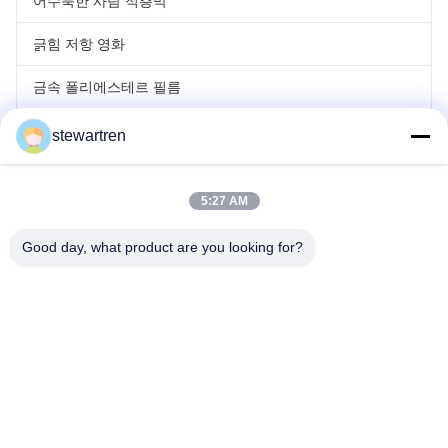
어수룩한 사람 적층막
긁힘 저항 영화
금속 폴리에스테르 필름
레이저 홀로그래프 필름
stewartren
롤 라미네이팅 영화
5:27 AM
Good day, what product are you looking for?
전화: 86-592-5503592
이메일: sales@after-printing.com
부지 2601 13 Jinzhong Road, Huli District, Xiamen, 중국