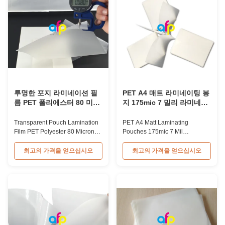
Ideal for laminating ID cards,
PET Pouch Lamination Film is
tags, and small paper
common lamination process to
materials...
make simple and smaller
laminates. We ...
투명한 포지 라미네이션 필
PET A4 매트 라미네이팅 봉
름 PET 폴리에스터 80 미크
지 175mic 7 밀리 라미네이
론 라미네이션 필름
팅 필름 봉지
Transparent Pouch Lamination
PET A4 Matt Laminating
Film PET Polyester 80 Micron
Pouches 175mic 7 Mil
Laminating Film 80micron
Laminating Film Pouch A4
Polyester (PET) Pouch Thermal
7mil/175mic Matte Finish Pouch
최고의 가격을 얻으십시오
최고의 가격을 얻으십시오
Laminating Film - Custom-made
Laminating Film Technical
Thickness Available Pouch
Specifications Material PET +
laminating film consists of PET
EVA Packing 50/100 pcs/box
material film with EVA coating.
Shelf Life 24 months Thickness
Available in popular thicknesses
60 micron to 250 micron Size A2
including 60mic, 80mic, 100mic,
~ A7; B2 ~ B5, etc. Application
...
Credit card, school, ...