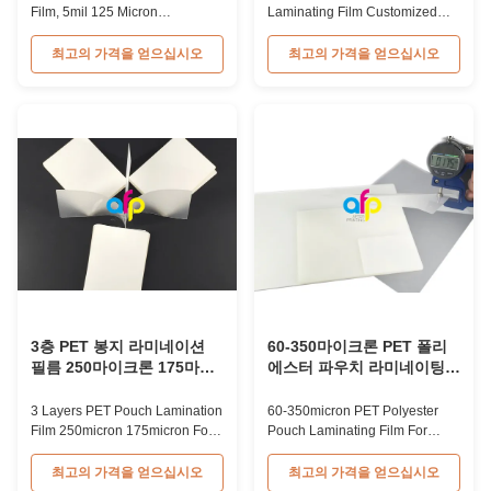
Film, 5mil 125 Micron
Laminating Film Customized
Laminating Film Customized
Size For Credit Card Low MOQ
Packing 5mil 125micron A4
100 Boxes Customized
최고의 가격을 얻으십시오
최고의 가격을 얻으십시오
Glossy PET Polyester Pouch
Hologram Logo Brand PET
Laminating Film High-quality
Holographic Pouch Laminating
PET polyester pouch laminating
Film Technical Specifications
film designed for document and
Material PET + EVA Packing
photo protection with
100 pcs/box Shelf Life 24
customizable packaging
months Thickness 60 micron to
options. Technical Parameter ...
350 micron Size A2 ~ A7; B2 ~
B5, ...
3층 PET 봉지 라미네이션
60-350마이크론 PET 폴리
필름 250마이크론 175마이
에스터 파우치 라미네이팅
크론 문서용
필름 (문서, 사진, 메뉴 라미
네이팅용)
3 Layers PET Pouch Lamination
60-350micron PET Polyester
Film 250micron 175micron For
Pouch Laminating Film For
Documents Product Overview 3
Document Photo Menu
layers PET laminating pouch
Lamination Product Overview
최고의 가격을 얻으십시오
최고의 가격을 얻으십시오
film is a specialized protective
Glossy polyester PET pouch