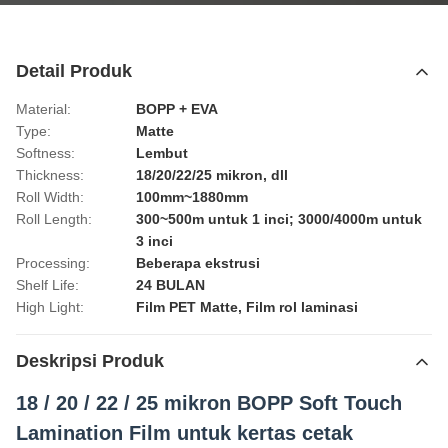
Detail Produk
Material:
BOPP + EVA
Type:
Matte
Softness:
Lembut
Thickness:
18/20/22/25 mikron, dll
Roll Width:
100mm~1880mm
Roll Length:
300~500m untuk 1 inci; 3000/4000m untuk
3 inci
Processing:
Beberapa ekstrusi
Shelf Life:
24 BULAN
High Light:
Film PET Matte
,
Film rol laminasi
Deskripsi Produk
18 / 20 / 22 / 25 mikron BOPP Soft Touch
Lamination Film untuk kertas cetak