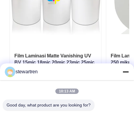
Film Laminasi Matte Vanishing UV
Film Lamin
BV 15mic 18mic 20mic 23mic 25mic
250 mikro
Spot / Ho
stewartren
Dapatkan Harga Terbaik
D
10:13 AM
Good day, what product are you looking for?
tel: 0086-592-5503592
E-mail: sales@after-printing.com