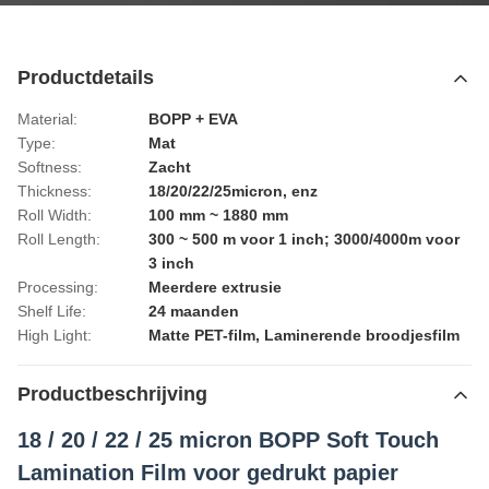
Productdetails
Material:
BOPP + EVA
Type:
Mat
Softness:
Zacht
Thickness:
18/20/22/25micron, enz
Roll Width:
100 mm ~ 1880 mm
Roll Length:
300 ~ 500 m voor 1 inch; 3000/4000m voor
3 inch
Processing:
Meerdere extrusie
Shelf Life:
24 maanden
High Light:
Matte PET-film
,
Laminerende broodjesfilm
Productbeschrijving
18 / 20 / 22 / 25 micron BOPP Soft Touch
Lamination Film voor gedrukt papier