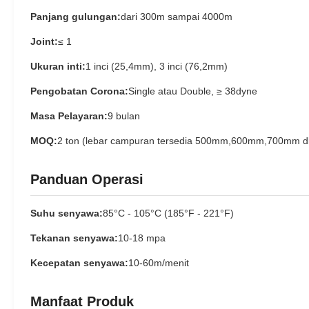
Panjang gulungan:
dari 300m sampai 4000m
Joint:
≤ 1
Ukuran inti:
1 inci (25,4mm), 3 inci (76,2mm)
Pengobatan Corona:
Single atau Double, ≥ 38dyne
Masa Pelayaran:
9 bulan
MOQ:
2 ton (lebar campuran tersedia 500mm,600mm,700mm dl
Panduan Operasi
Suhu senyawa:
85°C - 105°C (185°F - 221°F)
Tekanan senyawa:
10-18 mpa
Kecepatan senyawa:
10-60m/menit
Manfaat Produk