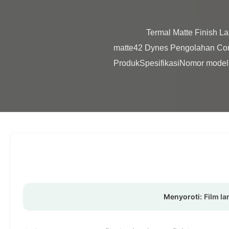
                Termal Matte Finish Laminating Film Roll Untuk Hot Stamping / Spot UVRingkasan ProdukFilm laminasi termal 
matte42 Dynes Pengolahan Coro
ProdukSpesifikasiNomor mod
Menyoroti:
Film la