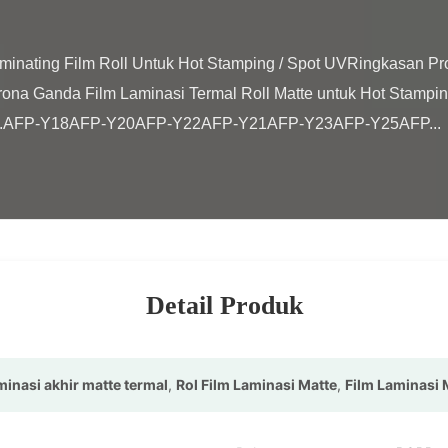
na Ganda Film Laminasi Termal Roll Matte untuk Hot Stamping
el.AFP-Y18AFP-Y20AFP-Y22AFP-Y21AFP-Y23AFP-Y25AFP...

Detail Produk
minasi akhir matte termal
,
Rol Film Laminasi Matte
,
Film Laminasi 