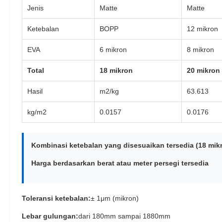
Jenis
Matte
Matte
Ketebalan
BOPP
12 mikron
EVA
6 mikron
8 mikron
Total
18 mikron
20 mikron
Hasil
m2/kg
63.613
kg/m2
0.0157
0.0176
Kombinasi ketebalan yang disesuaikan tersedia (18 mik
Harga berdasarkan berat atau meter persegi tersedia
Toleransi ketebalan:
± 1μm (mikron)
Lebar gulungan:
dari 180mm sampai 1880mm