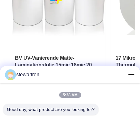
BV UV-Vanierende Matte-
17 Mikron 
Laminationsfolie 15mic 18mic 20mic
Thermolami
23mic 25mic
Spot-UV /
stewartren
Erhalten Sie besten Preis
Er
5:38 AM
Good day, what product are you looking for?
Telefone: 0086-592-5503592
E-Mail: sales@after-printing.com