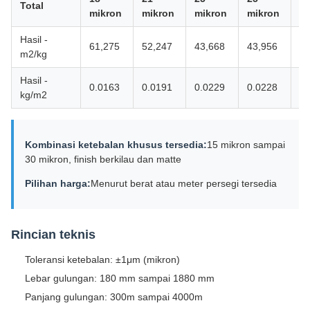
Total
mikron
mikron
mikron
mikron
m
Hasil -
61,275
52,247
43,668
43,956
56
m2/kg
Hasil -
0.0163
0.0191
0.0229
0.0228
0.
kg/m2
Kombinasi ketebalan khusus tersedia:
15 mikron sampai
30 mikron, finish berkilau dan matte
Pilihan harga:
Menurut berat atau meter persegi tersedia
Rincian teknis
Toleransi ketebalan: ±1μm (mikron)
Lebar gulungan: 180 mm sampai 1880 mm
Panjang gulungan: 300m sampai 4000m