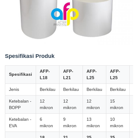
Spesifikasi Produk
AFP-
AFP-
AFP-
AFP-
A
Spesifikasi
L18
L21
L25
L25
Y
Jenis
Berkilau
Berkilau
Berkilau
Berkilau
Ma
Ketebalan -
12
12
12
15
1
BOPP
mikron
mikron
mikron
mikron
mi
Ketebalan -
6
9
13
10
8
EVA
mikron
mikron
mikron
mikron
mi
18
21
25
25
2