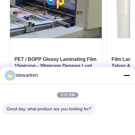
PET / BOPP Glossy Laminating Film
Film Lami
15micron - 30micron Dengan Lustre
Tahan Air
Finish
Plastik
stewartren
Dapatkan Harga Terbaik
D
3:17 AM
Good day, what product are you looking for?
tel: 0086-592-5503592
E-mail: sales@after-printing.com