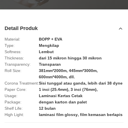
Detail Produk
Material:
BOPP + EVA
Type:
Mengkilap
Softness:
Lembut
Thickness:
dari 15 mikron hingga 30 mikron
Transparency:
Transparan
Roll Size:
381mm*2000m, 445mm*3000m,
600mm*4000m, dll.
Corona Treatment:
Sisi tunggal atau ganda, lebih dari 38 dyne
Paper Core:
1 inci (25.4mm), 3 inci (76mm),
Usage:
Laminasi Kertas Cetak
Package:
dengan karton dan palet
Shelf Life:
12 bulan
High Light:
laminasi film glossy
,
film kemasan berlapis