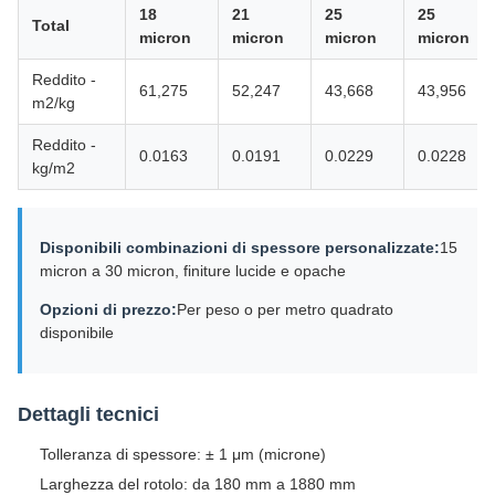
18
21
25
25
Total
micron
micron
micron
micron
Reddito -
61,275
52,247
43,668
43,956
m2/kg
Reddito -
0.0163
0.0191
0.0229
0.0228
kg/m2
Disponibili combinazioni di spessore personalizzate:
15
micron a 30 micron, finiture lucide e opache
Opzioni di prezzo:
Per peso o per metro quadrato
disponibile
Dettagli tecnici
Tolleranza di spessore: ± 1 μm (microne)
Larghezza del rotolo: da 180 mm a 1880 mm