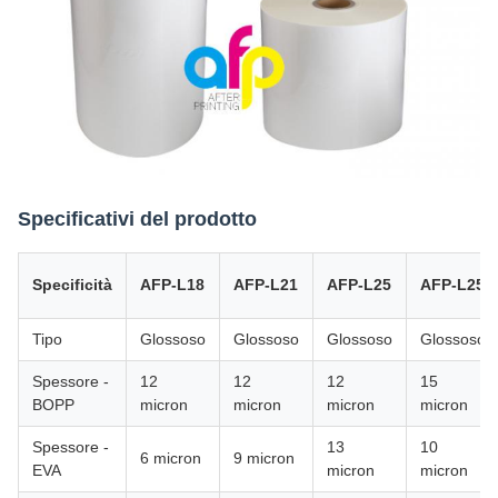
Specificativi del prodotto
Specificità
AFP-L18
AFP-L21
AFP-L25
AFP-L25
Tipo
Glossoso
Glossoso
Glossoso
Glossoso
Spessore -
12
12
12
15
BOPP
micron
micron
micron
micron
Spessore -
13
10
6 micron
9 micron
EVA
micron
micron