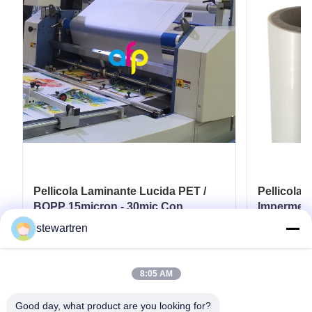
Pellicola Laminante Lucida PET /
Pellicola
BOPP 15micron - 30mic Con
Impermeab
Finitura Brillante
Termica in
stewartren
Ottenga il migliore prezzo
Ott
8:05 AM
Good day, what product are you looking for?