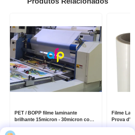
Produtos Relacionados
PET / BOPP filme laminante
Filme Lam
brilhante 15micron - 30micron com
Prova d'
acabamento brilhante
Laminador
Obtenha o melhor preço
Ob