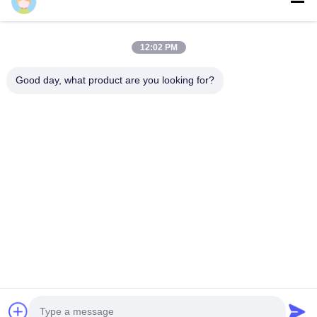
12:02 PM
Good day, what product are you looking for?
telefone: 0086-592-5503592
E-mail: sales@after-printing.com
Unidade 2601 n.o 13, Jinzhong Road, distrito de Huli, Xiamen,
China
Lar
Produtos
sobre nós
Visita à fábrica
Controle de qualidade
Contate-nos
Solicite um orçamento
© 2026 Xiamen After-printing Finishing Supplies Co.,Ltd. All Rights
Reserved.