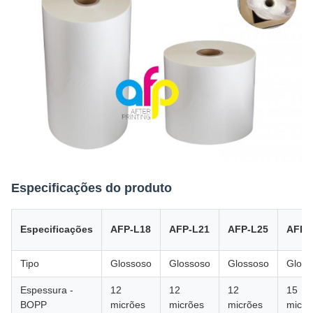
Especificações do produto
Especificações
AFP-L18
AFP-L21
AFP-L25
AFP-
Tipo
Glossoso
Glossoso
Glossoso
Gloss
Espessura -
12
12
12
15
BOPP
micrões
micrões
micrões
micrõ