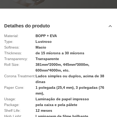
Detalhes do produto
Material:
BOPP + EVA
Type:
Lustroso
Softness:
Macio
Thickness:
de 15 mícrons a 30 mícrons
Transparency:
Transparente
Roll Size:
381mm*2000m, 445mm*3000m,
600mm*4000m, etc.
Corona Treatment:
Lados simples ou duplos, acima de 38
dinas
Paper Core:
1 polegada (25,4 mm), 3 polegadas (76
mm),
Usage:
Laminação de papel impresso
Package:
pela caixa e pela pálete
Shelf Life:
12 meses
High Light:
Laminagem de filme brilhante
,