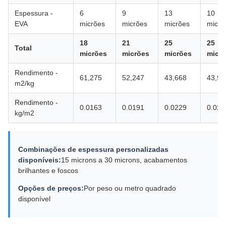
Espessura -
6
9
13
10
EVA
micrões
micrões
micrões
micrõ
18
21
25
25
Total
micrões
micrões
micrões
micr
Rendimento -
61,275
52,247
43,668
43,95
m2/kg
Rendimento -
0.0163
0.0191
0.0229
0.022
kg/m2
Combinações de espessura personalizadas
disponíveis:
15 microns a 30 microns, acabamentos
brilhantes e foscos
Opções de preços:
Por peso ou metro quadrado
disponível