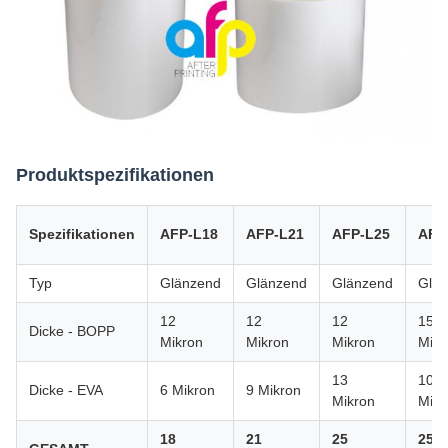
Produktspezifikationen
Spezifikationen
AFP-L18
AFP-L21
AFP-L25
AFP
Typ
Glänzend
Glänzend
Glänzend
Glä
12
12
12
15
Dicke - BOPP
Mikron
Mikron
Mikron
Mikr
13
10
Dicke - EVA
6 Mikron
9 Mikron
Mikron
Mikr
18
21
25
25