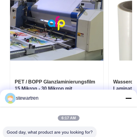
PET / BOPP Glanzlaminierungsfilm
Wasserdic
15 Mikron - 30 Mikron mit
Laminatio
Glanzveredelung
Wärmelami
stewartren
Erhalten Sie besten Preis
Er
6:17 AM
Good day, what product are you looking for?