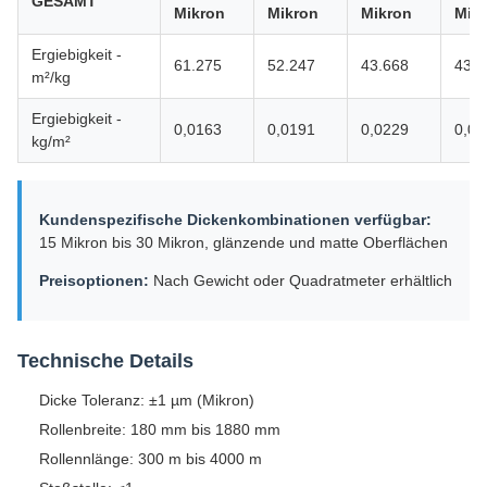
GESAMT
Mikron
Mikron
Mikron
Mik
Ergiebigkeit -
61.275
52.247
43.668
43.9
m²/kg
Ergiebigkeit -
0,0163
0,0191
0,0229
0,02
kg/m²
Kundenspezifische Dickenkombinationen verfügbar:
15 Mikron bis 30 Mikron, glänzende und matte Oberflächen
Preisoptionen:
Nach Gewicht oder Quadratmeter erhältlich
Technische Details
Dicke Toleranz: ±1 µm (Mikron)
Rollenbreite: 180 mm bis 1880 mm
Rollennlänge: 300 m bis 4000 m