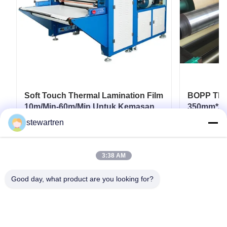
Soft Touch Thermal Lamination Film
BOPP Ther
10m/Min-60m/Min Untuk Kemasan
350mm*30
Fleksibel
Laminasi 
stewartren
Dapatkan Harga Terbaik
D
3:38 AM
Good day, what product are you looking for?
tel: 0086-592-5503592
E-mail: sales@after-printing.com