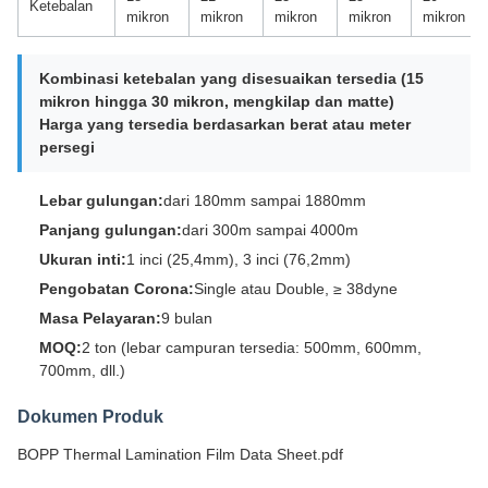
Ketebalan
mikron
mikron
mikron
mikron
mikron
Kombinasi ketebalan yang disesuaikan tersedia (15
mikron hingga 30 mikron, mengkilap dan matte)
Harga yang tersedia berdasarkan berat atau meter
persegi
Lebar gulungan:
dari 180mm sampai 1880mm
Panjang gulungan:
dari 300m sampai 4000m
Ukuran inti:
1 inci (25,4mm), 3 inci (76,2mm)
Pengobatan Corona:
Single atau Double, ≥ 38dyne
Masa Pelayaran:
9 bulan
MOQ:
2 ton (lebar campuran tersedia: 500mm, 600mm,
700mm, dll.)
Dokumen Produk
BOPP Thermal Lamination Film Data Sheet.pdf