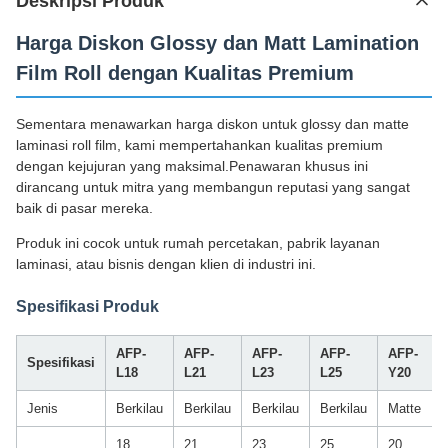
Deskripsi Produk
Harga Diskon Glossy dan Matt Lamination
Film Roll dengan Kualitas Premium
Sementara menawarkan harga diskon untuk glossy dan matte
laminasi roll film, kami mempertahankan kualitas premium
dengan kejujuran yang maksimal.Penawaran khusus ini
dirancang untuk mitra yang membangun reputasi yang sangat
baik di pasar mereka.
Produk ini cocok untuk rumah percetakan, pabrik layanan
laminasi, atau bisnis dengan klien di industri ini.
Spesifikasi Produk
AFP-
AFP-
AFP-
AFP-
AFP-
Spesifikasi
L18
L21
L23
L25
Y20
Jenis
Berkilau
Berkilau
Berkilau
Berkilau
Matte
18
21
23
25
20