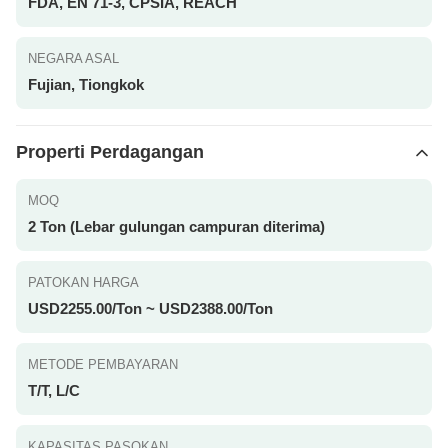
FDA, EN 71-3, CPSIA, REACH
NEGARA ASAL
Fujian, Tiongkok
Properti Perdagangan
MOQ
2 Ton (Lebar gulungan campuran diterima)
PATOKAN HARGA
USD2255.00/Ton ~ USD2388.00/Ton
METODE PEMBAYARAN
T/T, L/C
KAPASITAS PASOKAN