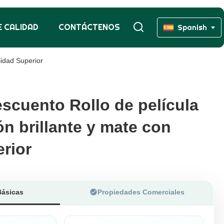
 CALIDAD
CONTÁCTENOS
Spanish
idad Superior
escuento Rollo de película
escuento Rollo de película
n brillante y mate con
n brillante y mate con
erior
erior
Básicas
Propiedades Comerciales