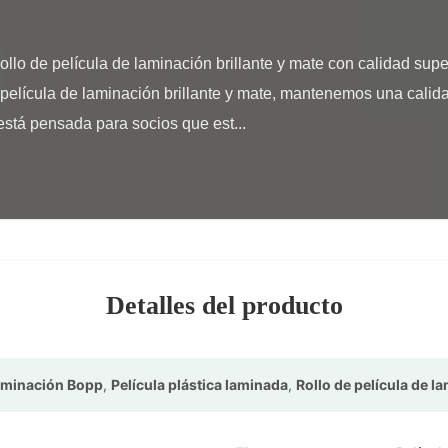
 película de laminación brillante y mate, mantenemos una calida
está pensada para socios que est...

Detalles del producto
laminación Bopp
,
Película plástica laminada
,
Rollo de película de 