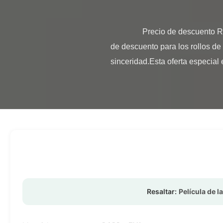
                Precio de descuento Rollo de película de laminación brillante y mate con calidad superior Si bien ofrecemos un precio 
de descuento para los rollos de
sinceridad.Esta oferta especial 
Resaltar:
Película de 