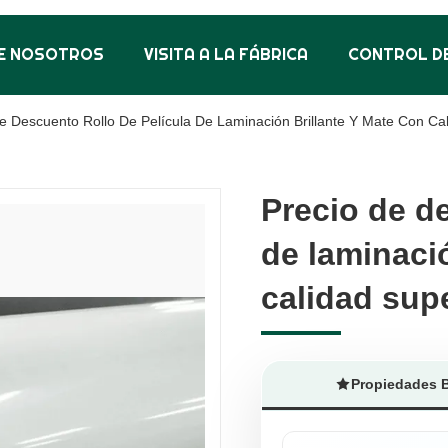
E NOSOTROS
VISITA A LA FÁBRICA
CONTROL DE
e Descuento Rollo De Película De Laminación Brillante Y Mate Con Cal
Precio de d
Precio de d
de laminació
de laminació
calidad sup
calidad sup
Propiedades 