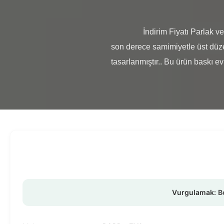
                İndirim Fiyatı Parlak ve Matt Laminasyon Film Rulo Parlak ve mat laminatör film ruloları için indirimli fiyatlar sunarken, 
son derece samimiyetle üst düzey
tasarlanmıştır.. Bu ürün baskı evle
Vurgulamak:
B