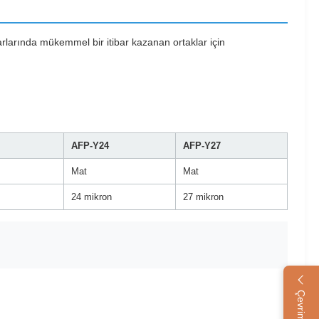
zarlarında mükemmel bir itibar kazanan ortaklar için
AFP-Y24
AFP-Y27
Mat
Mat
24 mikron
27 mikron