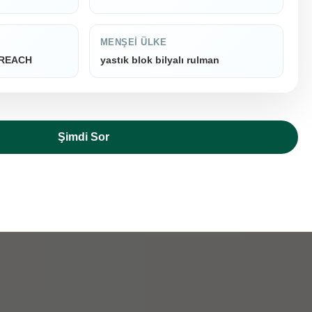
MENŞEI ÜLKE
, REACH
yastık blok bilyalı rulman
Şimdi Sor