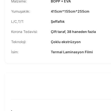
Malzeme:
BOPP + EVA
Yumuşaklık:
415cm*155cm*255cm
L/C,T/T:
Şeffaflık
Korona Tedavisi:
Çift taraf, 38 haneden fazla
Teknoloji:
Çoklu ekstrüzyon
İsim:
Termal Laminasyon Filmi