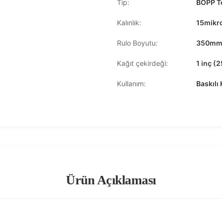
Tip:
BOPP Te
Kalınlık:
15mikro
Rulo Boyutu:
350mm
Kağıt çekirdeği:
1 inç (
Kullanım:
Baskılı
Ürün Açıklaması