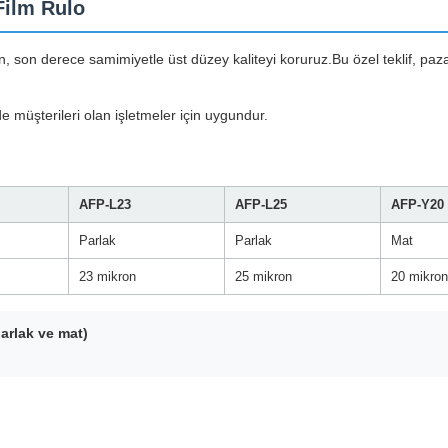
Film Rulo
rken, son derece samimiyetle üst düzey kaliteyi koruruz.Bu özel teklif, pa
de müşterileri olan işletmeler için uygundur.
AFP-L23
AFP-L25
AFP-Y20
Parlak
Parlak
Mat
23 mikron
25 mikron
20 mikron
parlak ve mat)