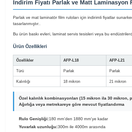
İndirim Fiyatı Parlak ve Matt Laminasyon 
Parlak ve mat laminatör film ruloları için indirimli fiyatlar suna
tasarlanmıştır..
Bu ürün baskı evleri, laminat servis tesisleri veya bu endüstriler
Ürün Özellikleri
Özellikler
AFP-L18
AFP-L21
Türü
Parlak
Parlak
Kalınlığı
18 mikron
21 mikron
Özel kalınlık kombinasyonları (15 mikron ila 30 mikron, 
Ağırlığa veya metrekareye göre mevcut fiyatlandırma
Rulo Genişliği:
180 mm'den 1880 mm'ye kadar
Yuvarlak uzunluğu:
300m ile 4000m arasında