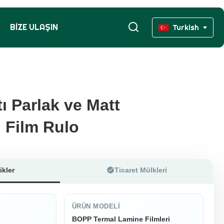
BIZE ULAŞIN
Turkish
tı Parlak ve Matt
tı Parlak ve Matt
 Film Rulo
 Film Rulo
ikler
Ticaret Mülkleri
ÜRÜN MODELI
BOPP Termal Lamine Filmleri