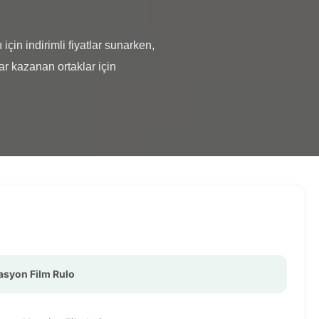
r kazanan ortaklar için 
syon Film Rulo