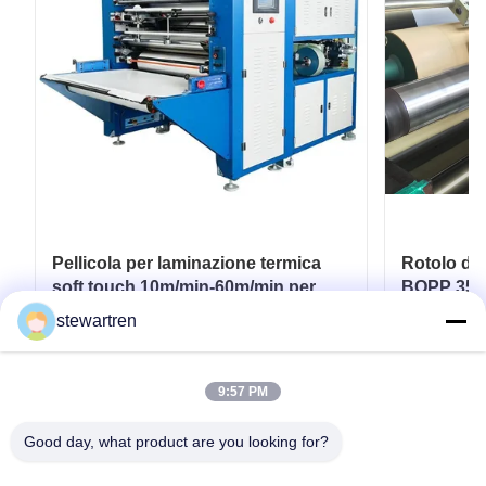
Pellicola per laminazione termica
Rotolo di
soft touch 10m/min-60m/min per
BOPP 350
imballaggi flessibili
Stampato 
stewartren
Carta
Ottenga il migliore prezzo
Ott
9:57 PM
Good day, what product are you looking for?
tel: 0086-592-5503592