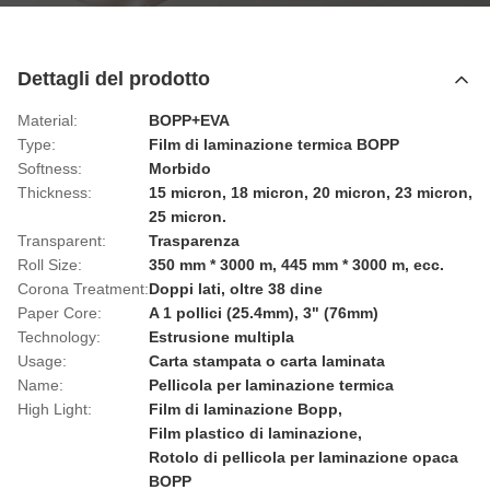
Dettagli del prodotto
Material:
BOPP+EVA
Type:
Film di laminazione termica BOPP
Softness:
Morbido
Thickness:
15 micron, 18 micron, 20 micron, 23 micron,
25 micron.
Transparent:
Trasparenza
Roll Size:
350 mm * 3000 m, 445 mm * 3000 m, ecc.
Corona Treatment:
Doppi lati, oltre 38 dine
Paper Core:
A 1 pollici (25.4mm), 3" (76mm)
Technology:
Estrusione multipla
Usage:
Carta stampata o carta laminata
Name:
Pellicola per laminazione termica
High Light:
Film di laminazione Bopp
,
Film plastico di laminazione
,
Rotolo di pellicola per laminazione opaca
BOPP