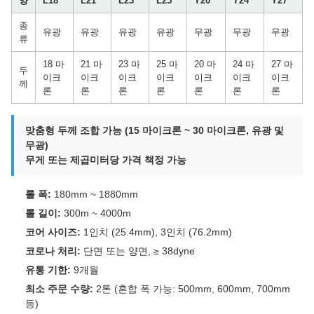
양
L18
L21
L23
L25
Y20
Y24
Y27
종
유광
유광
유광
유광
무광
무광
무광
류
18 마
21 마
23 마
25 마
20 마
24 마
27 마
두
이크
이크
이크
이크
이크
이크
이크
께
론
론
론
론
론
론
론
맞춤형 두께 조합 가능 (15 마이크론 ~ 30 마이크론, 유광 및
무광)
무게 또는 제곱미터당 가격 책정 가능
롤 폭:
180mm ~ 1880mm
롤 길이:
300m ~ 4000m
코어 사이즈:
1인치 (25.4mm), 3인치 (76.2mm)
코로나 처리:
단면 또는 양면, ≥ 38dyne
유통 기한:
9개월
최소 주문 수량:
2톤 (혼합 폭 가능: 500mm, 600mm, 700mm
등)