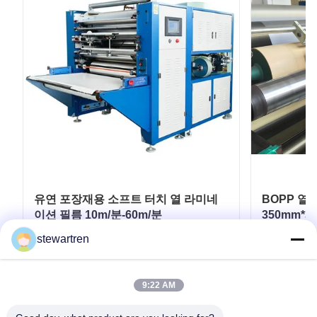
유연 포장재용 소프트 터치 열 라미네
BOPP 열
이션 필름 10m/분-60m/분
350mm*3
stewartren
최고의 가격을 얻으십시오
최
9:22 AM