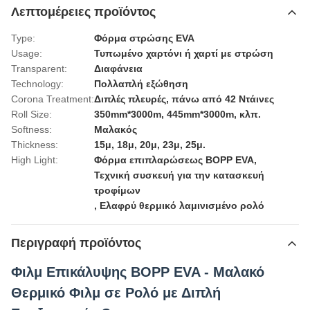
Λεπτομέρειες προϊόντος
Type:
Φόρμα στρώσης EVA
Usage:
Τυπωμένο χαρτόνι ή χαρτί με στρώση
Transparent:
Διαφάνεια
Technology:
Πολλαπλή εξώθηση
Corona Treatment:
Διπλές πλευρές, πάνω από 42 Ντάινες
Roll Size:
350mm*3000m, 445mm*3000m, κλπ.
Softness:
Μαλακός
Thickness:
15μ, 18μ, 20μ, 23μ, 25μ.
High Light:
Φόρμα επιπλαρώσεως BOPP EVA
,
Τεχνική συσκευή για την κατασκευή
τροφίμων
,
Ελαφρύ θερμικό λαμινισμένο ρολό
Περιγραφή προϊόντος
Φιλμ Επικάλυψης BOPP EVA - Μαλακό
Θερμικό Φιλμ σε Ρολό με Διπλή