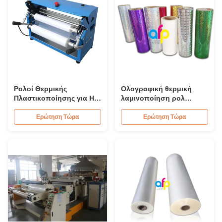
Ρολοί Θερμικής
Ολογραφική θερμική
Πλαστικοποίησης για Hot
λαμινοποίηση ρολ
Stamping, Μαλακή
ταινίας διαφανής για το
Θερμική Μεμβράνη
λαμινοποιημένο χαρτόνι /
Ερώτηση Τώρα
Ερώτηση Τώρα
Πλαστικοποίησης A3 A4
κουτιά
5R 4R 3R