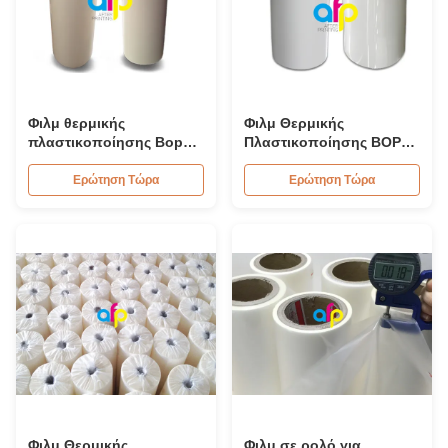
Φιλμ θερμικής
Φιλμ Θερμικής
πλαστικοποίησης Bopp
Πλαστικοποίησης BOPP
58mm 1.5 Mil / 3 Mil
EVA για Εκτυπώσεις
Γυαλιστερό / Ματ
Offset 15 - 30 Micron
Ερώτηση Τώρα
Ερώτηση Τώρα
Φινίρισμα
Φιλμ Θερμικής
Φιλμ σε ρολό για