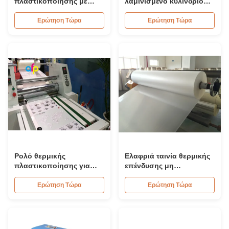
πλαστικοποίησης με
λαμινισμένο κυλίνδριο
επεξεργασία κορώνας
μονό / διπλό
διπλής όψης, Θερμική
επεξεργασία Conora PET
Ερώτηση Τώρα
Ερώτηση Τώρα
μεμβράνη με βερνίκι UV
συρρικνωτική ταινία
spot
κατασκευαστές
Ρολό θερμικής
Ελαφριά ταινία θερμικής
πλαστικοποίησης για
επένδυσης μη
εκτύπωση / συσκευασία,
στρογγυλοποίησης
μαλακό φιλμ BOPP με
350mm*3000m
Ερώτηση Τώρα
Ερώτηση Τώρα
γυαλιστερή επιφάνεια
που σφραγίζεται με
θερμότητα