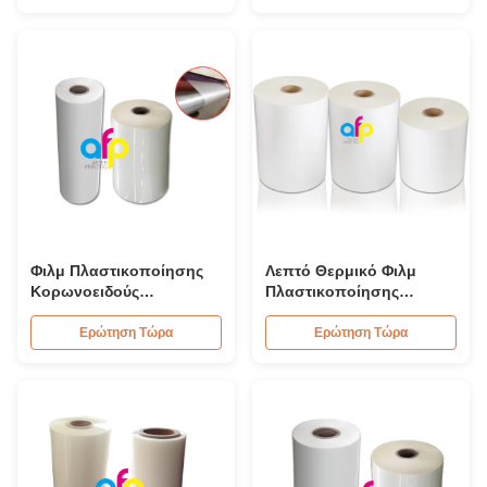
350 μm
Φιλμ Πλαστικοποίησης
Λεπτό Θερμικό Φιλμ
Κορωνοειδούς
Πλαστικοποίησης
Επεξεργασίας Μονής
Γραφικών Εκτύπωσης
Κορωνοειδούς
Πάχος Διαφάνεια Τύπος
Ερώτηση Τώρα
Ερώτηση Τώρα
Επεξεργασίας,
Μειώνοντας τα Ρολά
Πλαστικοποίησης
Στατικού Ηλεκτρισμού