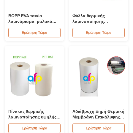
BOPP EVA ταινία
Φύλλα θερμικής
λαμινάρισμα, μαλακό
λαμινοποίησης
θερμικό λαμινάρισμα
γρήγορου ευρείας
ρολό με διπλές πλευρές
μορφής για εμπορική
Ερώτηση Τώρα
Ερώτηση Τώρα
θεραπεία Corona
εκτύπωση εμπορικών
σημάτων
Πίνακας θερμικής
Αδιάβροχη Ξηρή Θερμική
λαμινοποίησης υψηλής
Μεμβράνη Επικάλυψης
ποιότητας για θερμική /
Ανθεκτική στη Ρωγμή
ξηρή λαμινοποίηση 12 -
Χημικό Φράγμα
Ερώτηση Τώρα
Ερώτηση Τώρα