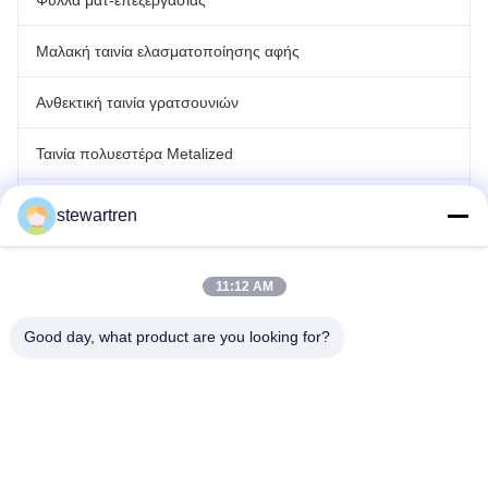
Φύλλα ματ-επεξεργασίας
Μαλακή ταινία ελασματοποίησης αφής
Ανθεκτική ταινία γρατσουνιών
Ταινία πολυεστέρα Metalized
Ολογραφική ταινία λέιζερ
stewartren
ταινία τοποθέτησης σε στρώματα ρόλων
11:12 AM
Good day, what product are you looking for?
τηλ: 0086-592-5503592
E-mail: sales@after-printing.com
Μονάδα 2601, Οδός Jinzhong No. 13, Περιοχή Huli, Xiamen, Κίνα