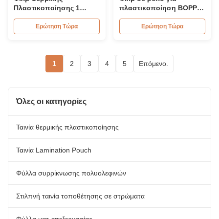
Πλαστικοποίησης 1
πλαστικοποίηση BOPP
Ίντσας για Σχολικά
PET, Διαφανές θερμικό
Έγγραφα, Έγκριση BV
φιλμ πλαστικοποίησης
Ερώτηση Τώρα
Ερώτηση Τώρα
πολλαπλής εξώθησης
1
2
3
4
5
Επόμενο.
Όλες οι κατηγορίες
Ταινία θερμικής πλαστικοποίησης
Ταινία Lamination Pouch
Φύλλα συρρίκνωσης πολυολεφινών
Στιλπνή ταινία τοποθέτησης σε στρώματα