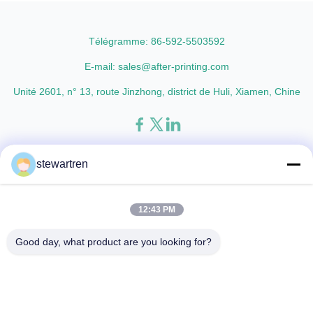
glossy and matte finishing
lamination film enhances
options are available. Popular
printed materials with superior
thickness specifications include
gloss, elegant appearance...
Télégramme: 86-592-5503592
...
E-mail: sales@after-printing.com
Unité 2601, n° 13, route Jinzhong, district de Huli, Xiamen, Chine
Fil d'acier à faible teneur en carbone
Produits
à propos de nous
stewartren
Visite d'usine
Conditions de paiement
Contactez-nous
Demandez un devis
12:43 PM
© 2026 Xiamen After-printing Finishing Supplies Co.,Ltd. All Rights
Good day, what product are you looking for?
Reserved.