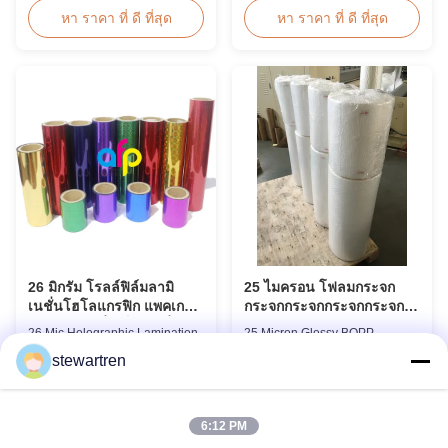
discount pricing for glossy and
Roll Thermal Lamination Film
หา ราคา ที่ ดี ที่สุด
หา ราคา ที่ ดี ที่สุด
matte lamination film rolls, we
for Post-press Printing Laminate
maintain premium quality with
BOPP Thermal Lamination Film
the utmost sincerity. This special
Parameter Specification
offer is designed for partners
Material BOPP (Biaxially
who are building excellent
Oriented Polypropylene) Film
reputations in their ...
Thickness 15micron to 30micron
Adhesion ...
26 มิกรัม โรลล์ฟิล์มลามิ
25 ไมครอน โฟลมกระจก
เนชั่นโฮโลแกรฟิก แพคเกจ
กระจกกระจกกระจกกระจก
ฟิล์มลามิเนชั่นเย็นพรีเมี่ยม
กระจกกระจกกระจก
26 Mic Holographic Lamination
25 Micron Glossy BOPP
Film Roll Premium Cold
Thermal Laminating Film
stewartren
Laminating Film 26mic Premium
Product Overview The BOPP
Thermal BOPP Laser
Thermal Lamination Film
หา ราคา ที่ ดี ที่สุด
หา ราคา ที่ ดี ที่สุด
Holographic Film Holographic
features exceptional softness for
Thermal Laminating Film Base
easy handling and smooth
6:12 PM
Film BOPP PET 18 micron 18
application. Its transparent