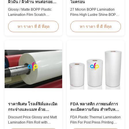
ผิวมัน / ผิวด้าน ทนต่อรอยขีด
ไมครอน
ข่วน
Glossy / Matte BOPP Plastic
27 Micron BOPP Lamination
Lamination Film Scratch
Films High Lustre Shine BOPP
Resistant Glossy & Matte BOPP
Thermal Glossy Laminating Film
Plastic Lamination Film Scratch
27micron BOPP Thermal
หา ราคา ที่ ดี ที่สุด
หา ราคา ที่ ดี ที่สุด
Resistant Film Product
Lamination Film is an
Specifications Item Scratch
environmental material which
Resistant Film Material BOPP +
enhances the finished item's
EVA Roll Width 180mm -
value through high transparency
1000mm Thickness 24micron -
and super luster finish. It
32micron Roll Length 300m -
prevents lamination from being
4000m Core Size 1 inch ...
pressed, bubbled, and ...
ราคาพิเศษ โรลล์ฟิล์มละเมิด
FDA พลาสติก ภาพยนต์การ
กระจ่างและแมท ด้วย
ละเมิดความร้อน สําหรับหลัง
คุณภาพสูง
พิมพ์พิมพ์
Discount Price Glossy and Matt
FDA Plastic Thermal Lamination
Lamination Film Roll with
Film For Post Press Printing
Premium Quality While offering
Laminate Transparent Plastic