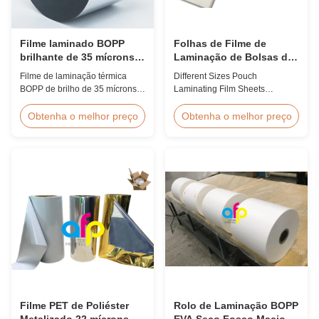
Filme laminado BOPP
Folhas de Filme de
brilhante de 35 mícrons
Laminação de Bolsas de
EVA coreano alta
Diferentes Tamanhos à
Filme de laminação térmica
Different Sizes Pouch
velocidade 60m/min
Prova de Umidade
BOPP de brilho de 35 mícrons
Laminating Film Sheets
Certificação BV
com adesivo EVA coreano
Moisture Proof BV Certification
premium, largura de 2.200 mm,
Customized Different Sizes /
Obtenha o melhor preço
Obtenha o melhor preço
velocidade de laminação de 60
Thickness Laminating Pouches,
m / min, clareza óptica de 92%,
Laminator Sheets We produce
projetado para capas de livros
laminating pouches with various
de alto volume e laminação de
thicknesses and sizes.
publicações.
Customization of sizes,
thickness, or packaging is
welcomed. All laminator sheets
...
Filme PET de Poliéster
Rolo de Laminação BOPP
Metalizado 22 mícrons
EVA Seco Fosco Macio